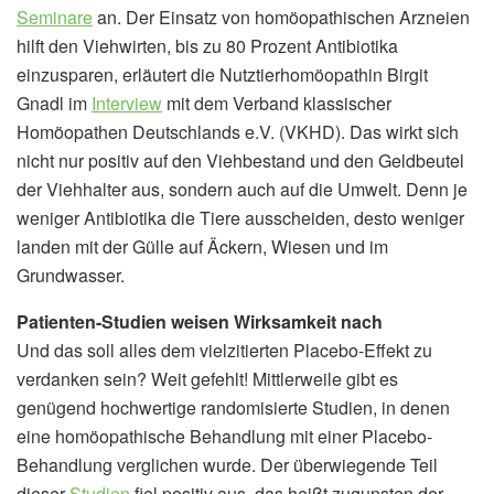
Seminare
an. Der Einsatz von homöopathischen Arzneien
hilft den Viehwirten, bis zu 80 Prozent Antibiotika
einzusparen, erläutert die Nutztierhomöopathin Birgit
Gnadl im
Interview
mit dem Verband klassischer
Homöopathen Deutschlands e.V. (VKHD). Das wirkt sich
nicht nur positiv auf den Viehbestand und den Geldbeutel
der Viehhalter aus, sondern auch auf die Umwelt. Denn je
weniger Antibiotika die Tiere ausscheiden, desto weniger
landen mit der Gülle auf Äckern, Wiesen und im
Grundwasser.
Patienten-Studien weisen Wirksamkeit nach
Und das soll alles dem vielzitierten Placebo-Effekt zu
verdanken sein? Weit gefehlt! Mittlerweile gibt es
genügend hochwertige randomisierte Studien, in denen
eine homöopathische Behandlung mit einer Placebo-
Behandlung verglichen wurde. Der überwiegende Teil
dieser
Studien
fiel positiv aus, das heißt zugunsten der