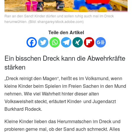
Ran an den Sand! Kinder dürfen und sollen ruhig auch mal im Dreck
herumwühlen. (Bild: shangarey/stock.adobe.com)
Teile den Artikel
Ein bisschen Dreck kann die Abwehrkräfte
stärken
„Dreck reinigt den Magen“, heißt es im Volksmund, wenn
kleine Kinder beim Spielen im Freien Sachen in den Mund
nehmen. Wie viel Wahrheit hinter dieser alten
Volksweisheit steckt, erläutert Kinder- und Jugendarzt
Burkhard Rodeck.
Kleine Kinder lieben das Herummatschen im Dreck und
probieren gerne mal, ob der Sand auch schmeckt. Alles