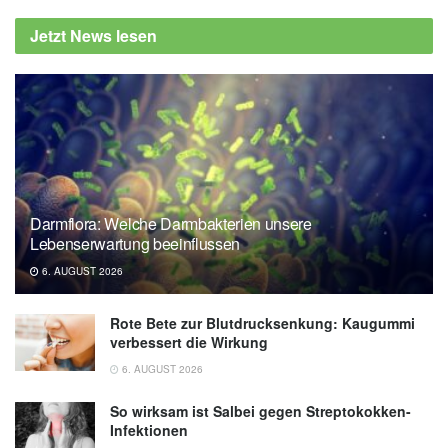
Hygienehypothese (Stand: 15. November
Jetzt News lesen
2018),
allergieinformationsdienst.de
Darmflora: Welche Darmbakterien unsere
Lebenserwartung beeinflussen
6. AUGUST 2026
Rote Bete zur Blutdrucksenkung: Kaugummi
verbessert die Wirkung
6. AUGUST 2026
So wirksam ist Salbei gegen Streptokokken-
Infektionen