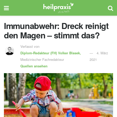
Immunabwehr: Dreck reinigt
den Magen – stimmt das?
Verfasst von
Diplom-Redakteur (FH)
Volker Blasek,
4. März
Medizinischer Fachredakteur
2021
Quellen ansehen