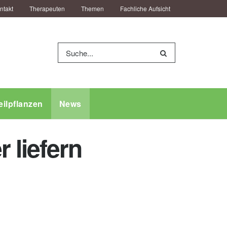
ntakt
Therapeuten
Themen
Fachliche Aufsicht
eilpflanzen
News
 liefern