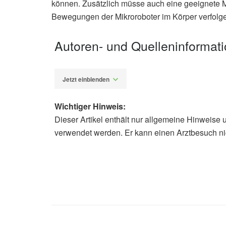
können. Zusätzlich müsse auch eine geeignete M
Bewegungen der Mikroroboter im Körper verfolge
Autoren- und Quelleninformat
Jetzt einblenden
Wichtiger Hinweis:
Dieser Artikel enthält nur allgemeine Hinweise 
Alexander Stindt
verwendet werden. Er kann einen Arztbesuch ni
Chen Xin, Dongdong Jin, Yanlei Hu, 
Shape-Morphing Microrobots for Lo
(veröffentlicht 19.10.2021),
ACS Na
American Chemical Society: Shape-m
(video) (veröffentlicht 17.11.2021),