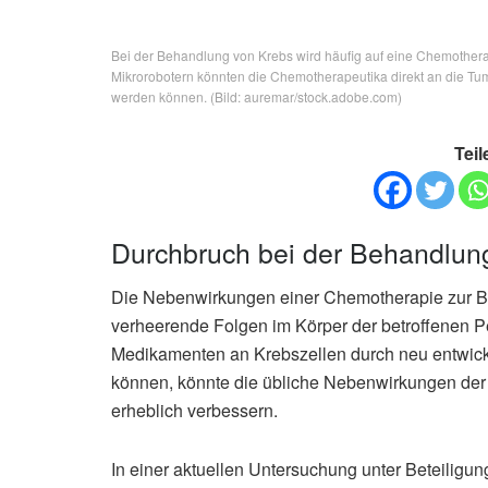
Bei der Behandlung von Krebs wird häufig auf eine Chemotherap
Mikrorobotern könnten die Chemotherapeutika direkt an die T
werden können. (Bild: auremar/stock.adobe.com)
Teil
Durchbruch bei der Behandlung
Die Nebenwirkungen einer Chemotherapie zur 
verheerende Folgen im Körper der betroffenen P
Medikamenten an Krebszellen durch neu entwicke
können, könnte die übliche Nebenwirkungen de
erheblich verbessern.
In einer aktuellen Untersuchung unter Beteiligu