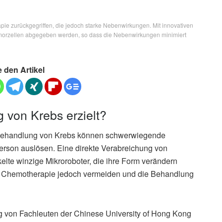
ie zurückgegriffen, die jedoch starke Nebenwirkungen. Mit innovativen
umorzellen abgegeben werden, so dass die Nebenwirkungen minimiert
e den Artikel
 von Krebs erzielt?
Behandlung von Krebs können schwerwiegende
erson auslösen. Eine direkte Verabreichung von
lte winzige Mikroroboter, die ihre Form verändern
r Chemotherapie jedoch vermeiden und die Behandlung
ng von Fachleuten der Chinese University of Hong Kong