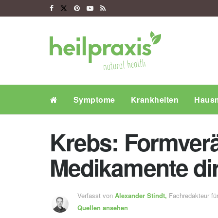
Symptome
Krankheiten
Hausm
Krebs: Formverä
Medikamente dir
Verfasst von
Alexander Stindt,
Fachredakteur f
Quellen ansehen