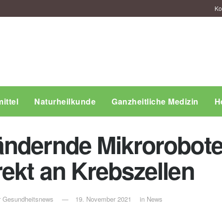
Ko
ittel
Naturheilkunde
Ganzheitliche Medizin
H
ndernde Mikroroboter
ekt an Krebszellen
ür Gesundheitsnews
19. November 2021
in
News