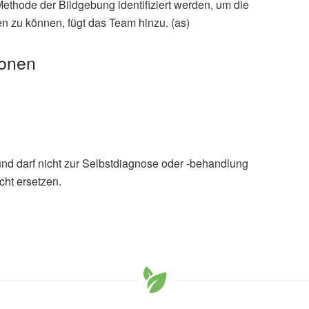
ethode der Bildgebung identifiziert werden, um die
n zu können, fügt das Team hinzu. (as)
ionen
und darf nicht zur Selbstdiagnose oder -behandlung
cht ersetzen.
Liang Yang, Rui Li, et al.: Environmentally Adaptive
calized Cancer Cell Treatment; in: ACS Nano
no
orphing microrobots deliver drugs to cancer cells
ACS