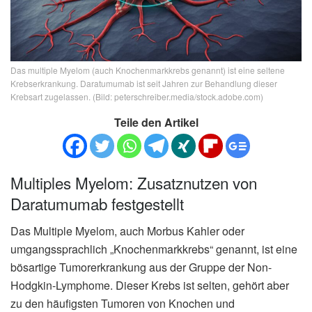
Das multiple Myelom (auch Knochenmarkkrebs genannt) ist eine seltene
Krebserkrankung. Daratumumab ist seit Jahren zur Behandlung dieser
Krebsart zugelassen. (Bild: peterschreiber.media/stock.adobe.com)
Teile den Artikel
Multiples Myelom: Zusatznutzen von
Daratumumab festgestellt
Das Multiple Myelom, auch Morbus Kahler oder
umgangssprachlich „Knochenmarkkrebs“ genannt, ist eine
bösartige Tumorerkrankung aus der Gruppe der Non-
Hodgkin-Lymphome. Dieser Krebs ist selten, gehört aber
zu den häufigsten Tumoren von Knochen und