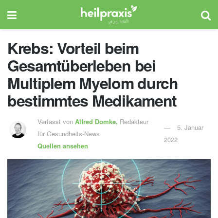
Krebs: Vorteil beim
Gesamtüberleben bei
Multiplem Myelom durch
bestimmtes Medikament
Verfasst von
Alfred Domke,
Redakteur
5. Januar
für Gesundheits-News
2022
Quellen ansehen