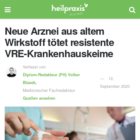
Neue Arznei aus altem
Wirkstoff tötet resistente
VRE-Krankenhauskeime
Verfasst von
Diplom-Redakteur (FH)
Volker
12.
Blasek,
September 2020
Medizinischer Fachredakteur
Quellen ansehen