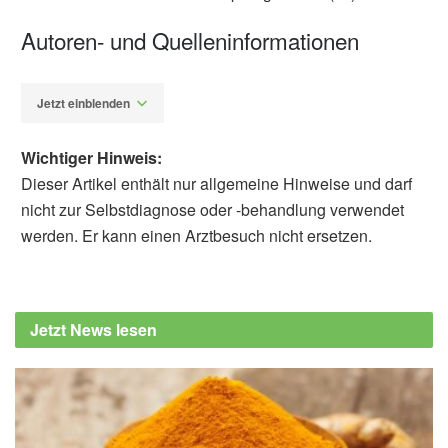
Autoren- und Quelleninformationen
Jetzt einblenden
Wichtiger Hinweis:
Dieser Artikel enthält nur allgemeine Hinweise und darf
nicht zur Selbstdiagnose oder -behandlung verwendet
werden. Er kann einen Arztbesuch nicht ersetzen.
Diplom-Redakteur (FH) Volker Blasek
Jatinder Kaur, Xufeng Cao, Nader S.
Abutaleb, u.a.: Optimization of
Jetzt News lesen
Acetazolamide-Based Scaffold as Potent
Inhibitors of Vancomycin-Resistant
Enterococcus; in: Journal of Medicinal
Chemistry, 2020,
pubs.acs.org