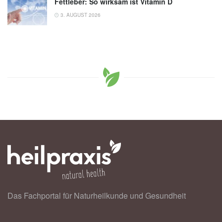
Fettleber: So wirksam ist Vitamin D
3. AUGUST 2026
Das Fachportal für Naturheilkunde und Gesundheit