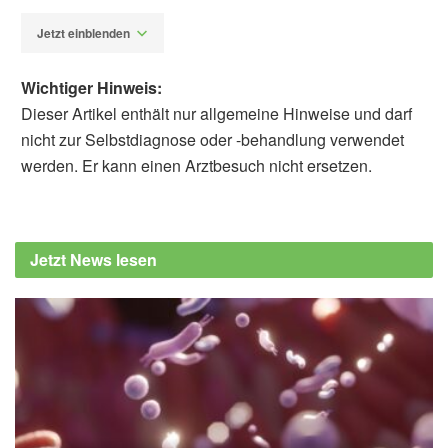
Jetzt einblenden
Wichtiger Hinweis:
Dieser Artikel enthält nur allgemeine Hinweise und darf
nicht zur Selbstdiagnose oder -behandlung verwendet
werden. Er kann einen Arztbesuch nicht ersetzen.
Alfred Domke
American Academy of Neurology: Does
eating fish protect our brains from air
Jetzt News lesen
pollution?, (Abruf: 16.09.2020),
American
Academy of Neurology
Cheng Chen, Pengcheng Xun, Joel D.
Kaufman, Kathleen M. Hayden, Mark A.
Espeland, Eric A. Whitsel, Marc L. Serre,
William Vizuete, Tonya Orchard, William S.
Harris, Xinhui Wang, Helena C. Chui, Jiu-