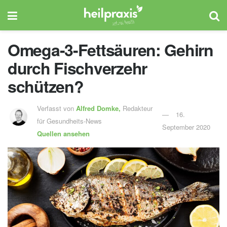
Omega-3-Fettsäuren: Gehirn
durch Fischverzehr
schützen?
Verfasst von
Alfred Domke,
Redakteur
16.
für Gesundheits-News
September 2020
Quellen ansehen