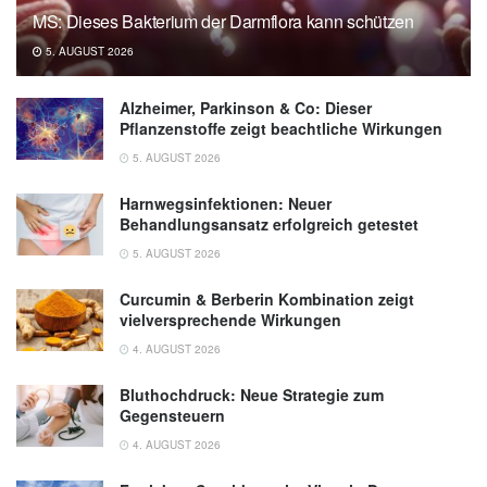
Chiuan Chen, Ka He: Erythrocyte omega-3
MS: Dieses Bakterium der Darmflora kann schützen
index, ambient fine particle exposure, and
5. AUGUST 2026
brain aging; in: Neurology, (veröffentlicht:
15.07.2020),
Neurology
Alzheimer, Parkinson & Co: Dieser
Bundeszentrum für Ernährung: Omega-3-
Pflanzenstoffe zeigt beachtliche Wirkungen
Fettsäuren gegen Feinstaub, (Abruf:
5. AUGUST 2026
16.09.2020)
Harnwegsinfektionen: Neuer
Behandlungsansatz erfolgreich getestet
5. AUGUST 2026
Curcumin & Berberin Kombination zeigt
vielversprechende Wirkungen
4. AUGUST 2026
Bluthochdruck: Neue Strategie zum
Gegensteuern
4. AUGUST 2026