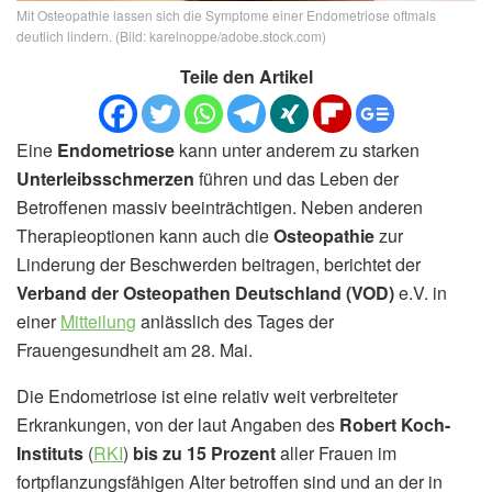
Mit Osteopathie lassen sich die Symptome einer Endometriose oftmals
deutlich lindern. (Bild: karelnoppe/adobe.stock.com)
Teile den Artikel
Eine
Endometriose
kann unter anderem zu starken
Unterleibsschmerzen
führen und das Leben der
Betroffenen massiv beeinträchtigen. Neben anderen
Therapieoptionen kann auch die
Osteopathie
zur
Linderung der Beschwerden beitragen, berichtet der
Verband der Osteopathen Deutschland (VOD)
e.V. in
einer
Mitteilung
anlässlich des Tages der
Frauengesundheit am 28. Mai.
Die Endometriose ist eine relativ weit verbreiteter
Erkrankungen, von der laut Angaben des
Robert Koch-
Instituts
(
RKI
)
bis zu 15 Prozent
aller Frauen im
fortpflanzungsfähigen Alter betroffen sind und an der in