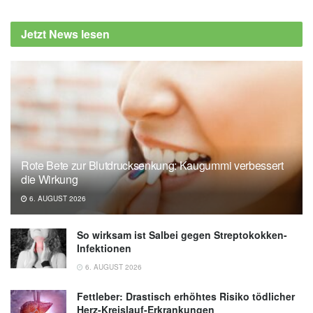
Robert Koch-Institut (RKI): Gesundheitliche
Lage der Frauen in Deutschland, 2020,
rki.de
Jetzt News lesen
Verband der Osteopathen Deutschland e.V.
(VOD): Osteopathie und Endometriose –
gezielte Handgriffe gegen Schmerzen
(veröffentlicht 25.05.2023),
osteopathie.de
Rote Bete zur Blutdrucksenkung: Kaugummi verbessert
die Wirkung
6. AUGUST 2026
So wirksam ist Salbei gegen Streptokokken-
Infektionen
6. AUGUST 2026
Fettleber: Drastisch erhöhtes Risiko tödlicher
Herz-Kreislauf-Erkrankungen