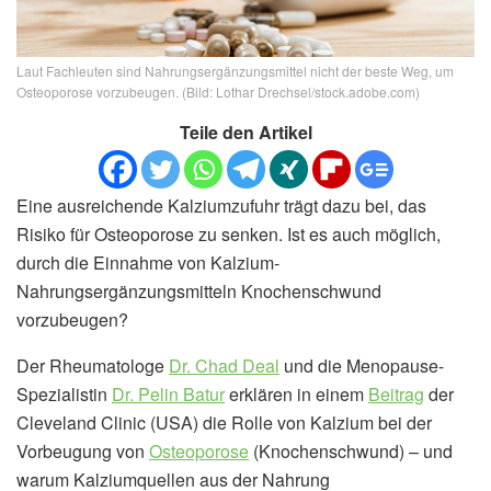
Laut Fachleuten sind Nahrungsergänzungsmittel nicht der beste Weg, um
Osteoporose vorzubeugen. (Bild: Lothar Drechsel/stock.adobe.com)
Teile den Artikel
Eine ausreichende Kalziumzufuhr trägt dazu bei, das
Risiko für Osteoporose zu senken. Ist es auch möglich,
durch die Einnahme von Kalzium-
Nahrungsergänzungsmitteln Knochenschwund
vorzubeugen?
Der Rheumatologe
Dr. Chad Deal
und die Menopause-
Spezialistin
Dr. Pelin Batur
erklären in einem
Beitrag
der
Cleveland Clinic (USA) die Rolle von Kalzium bei der
Vorbeugung von
Osteoporose
(Knochenschwund) – und
warum Kalziumquellen aus der Nahrung