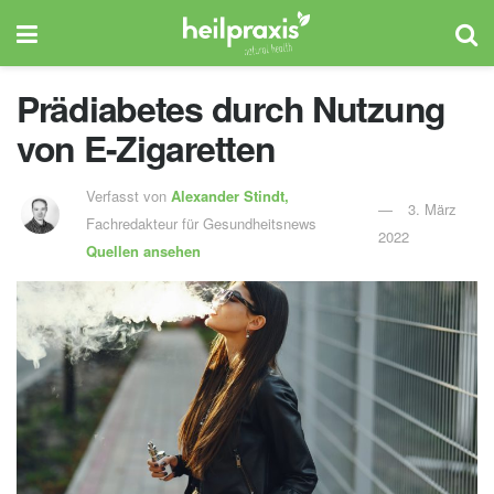
Prädiabetes durch Nutzung
von E-Zigaretten
Verfasst von
Alexander Stindt,
3. März
Fachredakteur für Gesundheitsnews
2022
Quellen ansehen