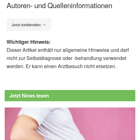
Autoren- und Quelleninformationen
Jetzt einblenden
Wichtiger Hinweis:
Dieser Artikel enthält nur allgemeine Hinweise und darf
nicht zur Selbstdiagnose oder -behandlung verwendet
werden. Er kann einen Arztbesuch nicht ersetzen.
Alexander Stindt
Zhenyu Zhang, Zhihua Jiao, Michael J.
Blaha, Albert Osei, Venkataramana Sidhaye,
Jetzt News lesen
et al.: The Association Between E-Cigarette
Use and Prediabetes: Results From the
Behavioral Risk Factor Surveillance System,
2016–2018; in: American Journal of
Preventive Medicine (veröffentlicht
02.03.2022),
American Journal of Preventive