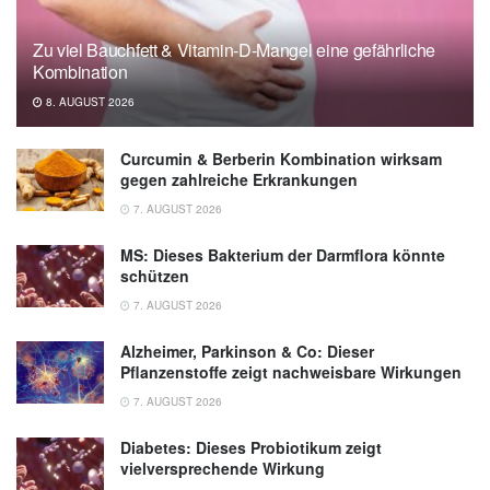
Medicine
Zu viel Bauchfett & Vitamin-D-Mangel eine gefährliche
Elsevier: Evidence links e-cigarette use with
Kombination
increased odds of prediabetes (veröffentlicht
8. AUGUST 2026
02.03.2022),
Elsevier
Curcumin & Berberin Kombination wirksam
gegen zahlreiche Erkrankungen
7. AUGUST 2026
MS: Dieses Bakterium der Darmflora könnte
schützen
7. AUGUST 2026
Alzheimer, Parkinson & Co: Dieser
Pflanzenstoffe zeigt nachweisbare Wirkungen
7. AUGUST 2026
Diabetes: Dieses Probiotikum zeigt
vielversprechende Wirkung