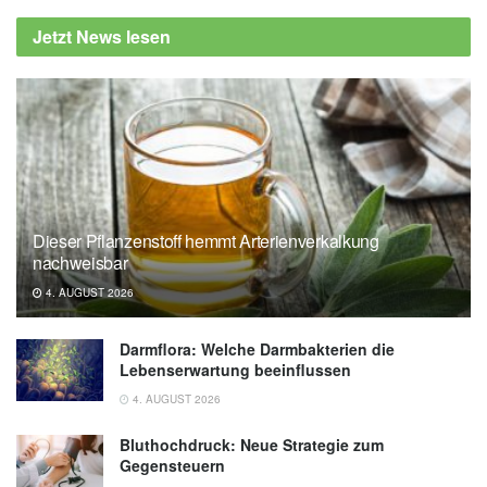
Superman Exercise Can Help (veröffentlicht
Jetzt News lesen
10.05.2021),
health.clevelandclinic.org
Dieser Pflanzenstoff hemmt Arterienverkalkung
nachweisbar
4. AUGUST 2026
Darmflora: Welche Darmbakterien die
Lebenserwartung beeinflussen
4. AUGUST 2026
Bluthochdruck: Neue Strategie zum
Gegensteuern