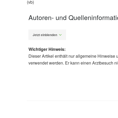
(vb)
Autoren- und Quelleninformat
Jetzt einblenden
Wichtiger Hinweis:
Dieser Artikel enthält nur allgemeine Hinweise 
Diplom-Redakteur (FH) Volker Blas
verwendet werden. Er kann einen Arztbesuch ni
Cleveland Clinic: What Happens if Y
09.08.2021),
health.clevelandclinic.