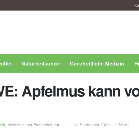
Ko
ittel
Naturheilkunde
Ganzheitliche Medizin
H
E: Apfelmus kann vor
sek,
Medizinischer Fachredakteur
11. September 2021
in
News