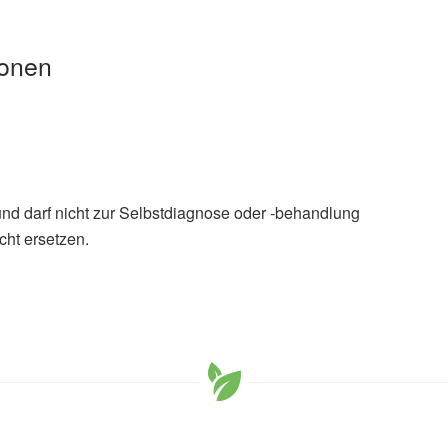
ionen
und darf nicht zur Selbstdiagnose oder -behandlung
ek
cht ersetzen.
ou Accidentally Eat Moldy Food? (veröffentlicht:
org