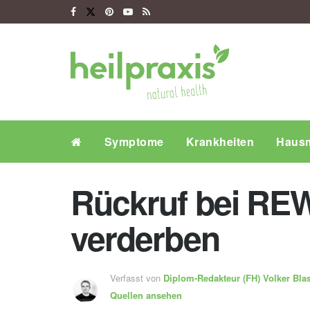
Symptome
Krankheiten
Hausm
Rückruf bei REW
verderben
Verfasst von
Diplom-Redakteur (FH)
Volker Bla
Quellen ansehen