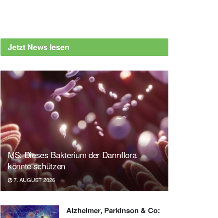
Jetzt News lesen
MS: Dieses Bakterium der Darmflora
könnte schützen
7. AUGUST 2026
Alzheimer, Parkinson & Co: