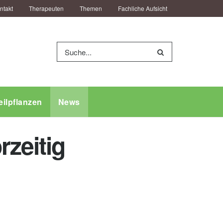
ntakt
Therapeuten
Themen
Fachliche Aufsicht
eilpflanzen
News
zeitig