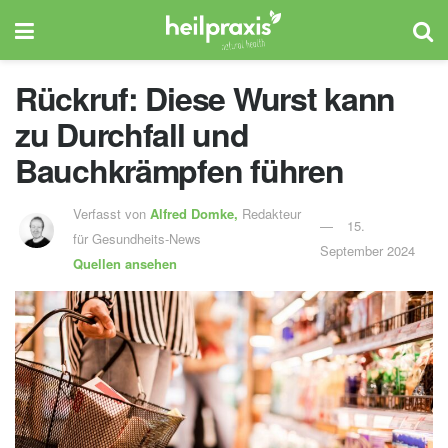
Rückruf: Diese Wurst kann
zu Durchfall und
Bauchkrämpfen führen
Verfasst von
Alfred Domke,
Redakteur
15.
für Gesundheits-News
September 2024
Quellen ansehen