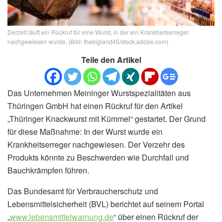
Derzeit läuft ein Rückruf für eine Wurst, in der ein Krankheitserreger
nachgewiesen wurde. (Bild: thebigland45/stock.adobe.com)
Teile den Artikel
Das Unternehmen Meininger Wurstspezialitäten aus
Thüringen GmbH hat einen Rückruf für den Artikel
„Thüringer Knackwurst mit Kümmel“ gestartet. Der Grund
für diese Maßnahme: In der Wurst wurde ein
Krankheitserreger nachgewiesen. Der Verzehr des
Produkts könnte zu Beschwerden wie Durchfall und
Bauchkrämpfen führen.
Das Bundesamt für Verbraucherschutz und
Lebensmittelsicherheit (BVL) berichtet auf seinem Portal
„
www.lebensmittelwarnung.de
“ über einen Rückruf der