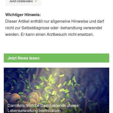
Jetzt einblenden
Wichtiger Hinweis:
Dieser Artikel enthält nur allgemeine Hinweise und darf
nicht zur Selbstdiagnose oder -behandlung verwendet
werden. Er kann einen Arztbesuch nicht ersetzen.
Alfred Domke
Bundesamt für Verbraucherschutz und
Lebensmittelsicherheit:
Jetzt News lesen
Lebensmittelwarnung: Thüringer Knackwurst
mit Kümmel, (Abruf: 15.09.2024)
Darmflora: Welche Darmbakterien unsere
Lebenserwartung beeinflussen