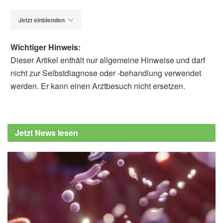
Jetzt einblenden
Wichtiger Hinweis:
Dieser Artikel enthält nur allgemeine Hinweise und darf
nicht zur Selbstdiagnose oder -behandlung verwendet
werden. Er kann einen Arztbesuch nicht ersetzen.
Fabian Peters
Shiwen Li, Jesse A. Goodrich, Jiawen
Carmen Chen, Elizabeth Costello, Emily
Jetzt News lesen
Beglarian, Jiawen Liao, Tanya L. Alderete,
Damaskini Valvi, Brittney O. Baumert, Sarah
Rock, Sandrah P. Eckel, Rob McConnell,
Frank D. Gilliland, Zhanghua Chen, David V.
Conti, Lida Chatzi, Max Aung: Per-and
polyfluoroalkyl substances and disrupted
sleep: mediating roles of proteins; in:
Environmental Advances (veröffentlicht