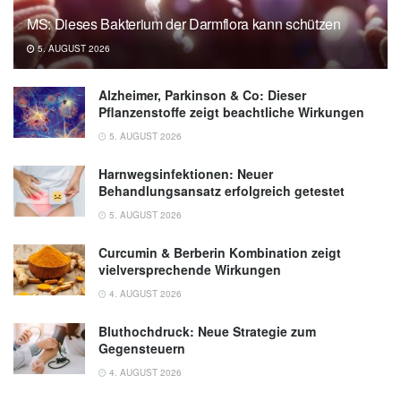
17.09.2024),
sciencedirect.com
MS: Dieses Bakterium der Darmflora kann schützen
5. AUGUST 2026
Keck School of Medicine of USC: ‘Forever
chemicals’ linked to poor sleep among young
Alzheimer, Parkinson & Co: Dieser
adults in first-of-its-kind study (veröffentlicht
Pflanzenstoffe zeigt beachtliche Wirkungen
03.10.2024),
eurekalert.org
5. AUGUST 2026
Harnwegsinfektionen: Neuer
Behandlungsansatz erfolgreich getestet
5. AUGUST 2026
Curcumin & Berberin Kombination zeigt
vielversprechende Wirkungen
4. AUGUST 2026
Bluthochdruck: Neue Strategie zum
Gegensteuern
4. AUGUST 2026