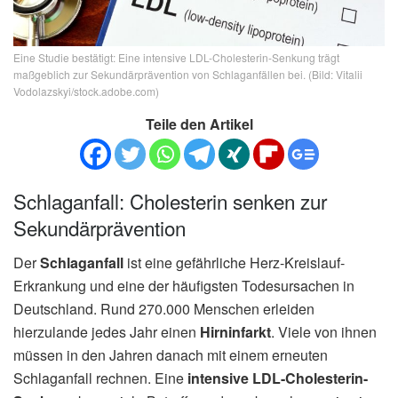
Eine Studie bestätigt: Eine intensive LDL-Cholesterin-Senkung trägt
maßgeblich zur Sekundärprävention von Schlaganfällen bei. (Bild: Vitalii
Vodolazskyi/stock.adobe.com)
Teile den Artikel
Schlaganfall: Cholesterin senken zur
Sekundärprävention
Der
Schlaganfall
ist eine gefährliche Herz-Kreislauf-
Erkrankung und eine der häufigsten Todesursachen in
Deutschland. Rund 270.000 Menschen erleiden
hierzulande jedes Jahr einen
Hirninfarkt
. Viele von ihnen
müssen in den Jahren danach mit einem erneuten
Schlaganfall rechnen. Eine
intensive LDL-Cholesterin-