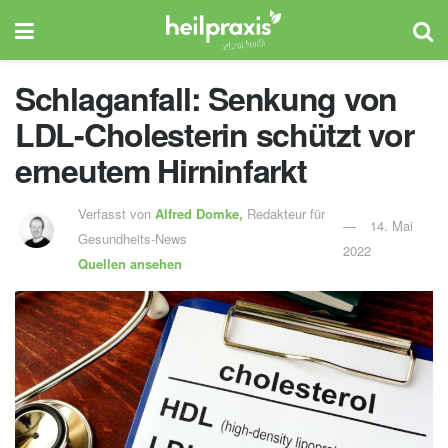
Schlaganfall: Senkung von
LDL-Cholesterin schützt vor
erneutem Hirninfarkt
Verfasst von
Alfred Domke,
Redakteur für
14. Mai
Gesundheits-News
2022
Quellen ansehen