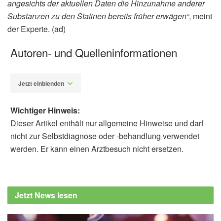
angesichts der aktuellen Daten die Hinzunahme anderer
Substanzen zu den Statinen bereits früher erwägen“
, meint
der Experte. (ad)
Autoren- und Quelleninformationen
Jetzt einblenden
Wichtiger Hinweis:
Dieser Artikel enthält nur allgemeine Hinweise und darf
nicht zur Selbstdiagnose oder -behandlung verwendet
werden. Er kann einen Arztbesuch nicht ersetzen.
Alfred Domke
Deutsche Gesellschaft für Neurologie e.V.
(DGN): LDL-Cholesterin-Senkung zur
Jetzt News lesen
Sekundärprävention von Schlaganfällen,
(Abruf: 14.05.2022),
Deutsche Gesellschaft