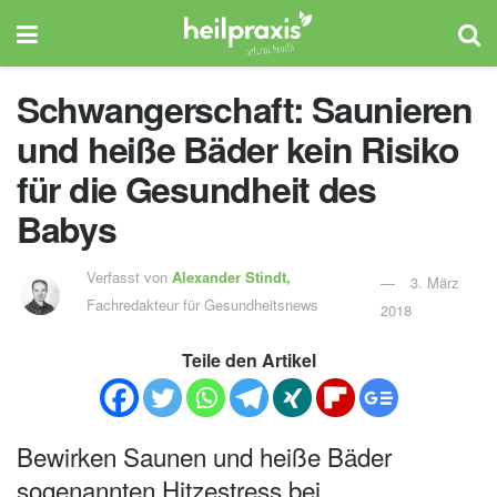
Schwangerschaft: Saunieren
und heiße Bäder kein Risiko
für die Gesundheit des
Babys
Verfasst von
Alexander Stindt,
3. März
Fachredakteur für Gesundheitsnews
2018
Teile den Artikel
Bewirken Saunen und heiße Bäder
sogenannten Hitzestress bei