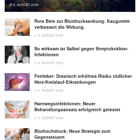
6. AUGUST 2026
Sabia, S., Fayosse, A., Dumurgier, J. et al.
Association of sleep duration in middle and
Rote Bete zur Blutdrucksenkung: Kaugummi
old age with incidence of dementia; in:
verbessert die Wirkung
Nature Communications (veröffentlicht
6. AUGUST 2026
20.04.2024),
nature.com
So wirksam ist Salbei gegen Streptokokken-
Infektionen
6. AUGUST 2026
Fettleber: Drastisch erhöhtes Risiko tödlicher
Herz-Kreislauf-Erkrankungen
5. AUGUST 2026
Harnwegsinfektionen: Neuer
Behandlungsansatz erfolgreich getestet
5. AUGUST 2026
Bluthochdruck: Neue Strategie zum
Gegensteuern