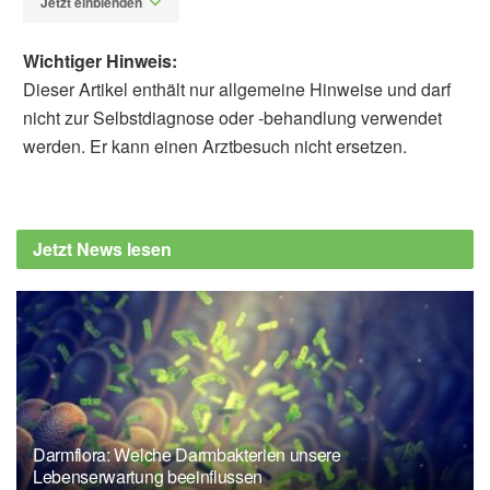
Jetzt einblenden
Wichtiger Hinweis:
Dieser Artikel enthält nur allgemeine Hinweise und darf
nicht zur Selbstdiagnose oder -behandlung verwendet
werden. Er kann einen Arztbesuch nicht ersetzen.
Fabian Peters
May A. Beydoun, Rio Tate, Michael F.
Georgescu, Alyssa A. Gamaldo, Christian A.
Jetzt News lesen
Maino Vieytes, Hind A. Beydoun, Nicole
Noren Hooten, Michele K. Evans, Alan B.
Zonderman: Poor sleep quality, dementia
status and their association with all-cause
mortality among older US adults
(veröffentlicht 04.10.2024),
aging-us.com
Impact Journals LLC: Sleep quality, dementia
Darmflora: Welche Darmbakterien unsere
and mortality in older US adults
Lebenserwartung beeinflussen
(veröffentlicht 25.10.2024),
eurekalert.org