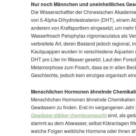
Nur noch Männchen und uneinheitliches Ges
Die Wissenschaftler der Chinesischen Akademie
von 5-Alpha-Dihydrotestosteron (DHT), einem Ab
anderem von Kraftsportlern eingesetzt, um meh
Wasserfrosch Pelophylax nigromaculatus als Vers
verbreitete Art, deren Bestand jedoch regional, 
Kaulquappen wurden in verschiedene Aquarien 
DHT pro Liter im Wasser gesetzt. Laut den Fors
Metamorphose zum Frosch, dass es in allen Bec
Geschlechts, jedoch kein einziges organisch ei
Menschlichen Hormonen ähnelnde Chemikal
Menschlichen Hormonen ähnelnde Chemikalien si
Gewässern zu finden. Erst im vergangenen Jahr 
Gewässer stärker chemieverseucht
sind, als ged
stammt au dem Abwasser, selbst Kläranlagen filte
welche Folgen weibliche Hormone oder ihnen ä