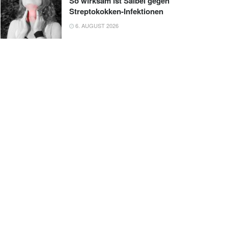
So wirksam ist Salbei gegen
Streptokokken-Infektionen
6. AUGUST 2026