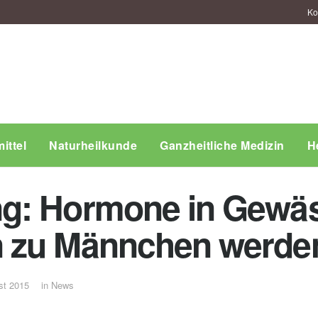
Ko
ittel
Naturheilkunde
Ganzheitliche Medizin
H
g: Hormone in Gewäs
 zu Männchen werde
st 2015
in
News