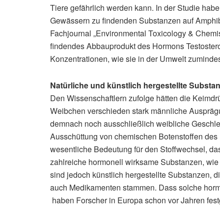
Tiere gefährlich werden kann. In der Studie habe
Gewässern zu findenden Substanzen auf Amphibie
Fachjournal „Environmental Toxicology & Chemist
findendes Abbauprodukt des Hormons Testostero
Konzentrationen, wie sie in der Umwelt zumindes
Natürliche und künstlich hergestellte Substa
Den Wissenschaftlern zufolge hätten die Keimd
Weibchen verschieden stark männliche Ausprägu
demnach noch ausschließlich weibliche Geschl
Ausschüttung von chemischen Botenstoffen des 
wesentliche Bedeutung für den Stoffwechsel, da
zahlreiche hormonell wirksame Substanzen, wie 
sind jedoch künstlich hergestellte Substanzen, d
auch Medikamenten stammen. Dass solche horm
haben Forscher in Europa schon vor Jahren festg