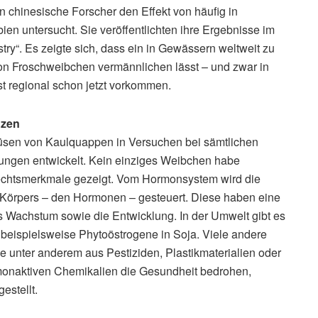
n chinesische Forscher den Effekt von häufig in
n untersucht. Sie veröffentlichten ihre Ergebnisse im
ry“. Es zeigte sich, dass ein in Gewässern weltweit zu
n Froschweibchen vermännlichen lässt – und zwar in
t regional schon jetzt vorkommen.
nzen
rüsen von Kaulquappen in Versuchen bei sämtlichen
ngen entwickelt. Kein einziges Weibchen habe
echtsmerkmale gezeigt. Vom Hormonsystem wird die
Körpers – den Hormonen – gesteuert. Diese haben eine
s Wachstum sowie die Entwicklung. In der Umwelt gibt es
beispielsweise Phytoöstrogene in Soja. Viele andere
ie unter anderem aus Pestiziden, Plastikmaterialien oder
onaktiven Chemikalien die Gesundheit bedrohen,
estellt.