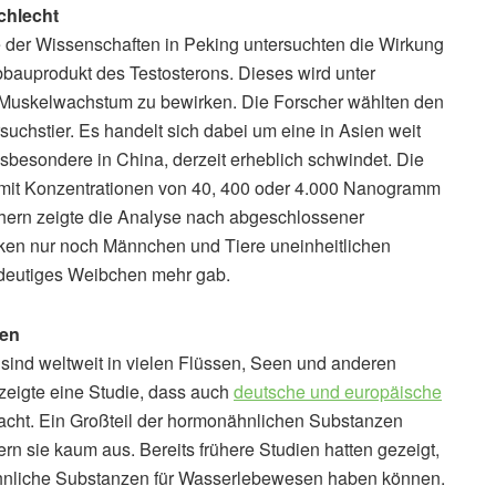
chlecht
 der Wissenschaften in Peking untersuchten die Wirkung
bauprodukt des Testosterons. Dieses wird unter
r Muskelwachstum zu bewirken. Die Forscher wählten den
uchstier. Es handelt sich dabei um eine in Asien weit
insbesondere in China, derzeit erheblich schwindet. Die
mit Konzentrationen von 40, 400 oder 4.000 Nanogramm
chern zeigte die Analyse nach abgeschlossener
ken nur noch Männchen und Tiere uneinheitlichen
ndeutiges Weibchen mehr gab.
ien
nd weltweit in vielen Flüssen, Seen und anderen
zeigte eine Studie, dass auch
deutsche und europäische
acht. Ein Großteil der hormonähnlichen Substanzen
rn sie kaum aus. Bereits frühere Studien hatten gezeigt,
hnliche Substanzen für Wasserlebewesen haben können.