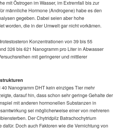
e mit Östrogen im Wasser, im Extremfall bis zur
für männliche Hormone (Androgene) habe es den
Analysen gegeben. Dabei seien aber hohe
t worden, die in der Umwelt gar nicht vorkämen.
drotestosteron Konzentrationen von 39 bis 55
und 326 bis 621 Nanogramm pro Liter in Abwasser
suchsreihen mit geringerer und mittlerer
sstrukturen
bei 40 Nanogramm DHT kein einziges Tier mehr
eigte, darauf hin, dass schon sehr geringe Gehalte der
spiel mit anderen hormonellen Substanzen in
Gesamtwirkung sei möglicherweise einer von mehreren
iensterben. Der Chytridpilz Batrachochytrium
he dafür. Doch auch Faktoren wie die Vernichtung von