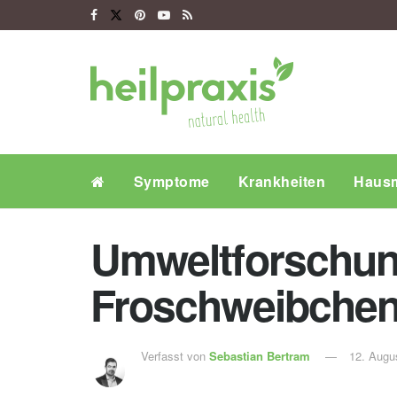
Symptome
Krankheiten
Hausm
Umweltforschun
Froschweibchen
Verfasst von
Sebastian Bertram
12. Augu