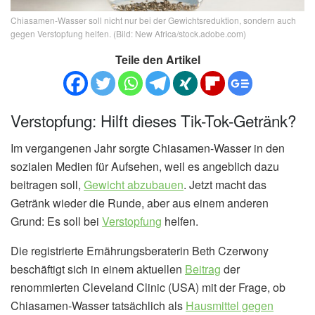
Chiasamen-Wasser soll nicht nur bei der Gewichtsreduktion, sondern auch
gegen Verstopfung helfen. (Bild: New Africa/stock.adobe.com)
Teile den Artikel
Verstopfung: Hilft dieses Tik-Tok-Getränk?
Im vergangenen Jahr sorgte Chiasamen-Wasser in den
sozialen Medien für Aufsehen, weil es angeblich dazu
beitragen soll,
Gewicht abzubauen
. Jetzt macht das
Getränk wieder die Runde, aber aus einem anderen
Grund: Es soll bei
Verstopfung
helfen.
Die registrierte Ernährungsberaterin Beth Czerwony
beschäftigt sich in einem aktuellen
Beitrag
der
renommierten Cleveland Clinic (USA) mit der Frage, ob
Chiasamen-Wasser tatsächlich als
Hausmittel gegen