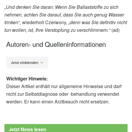
„Und denken Sie daran: Wenn Sie Ballaststoffe zu sich
nehmen, achten Sie darauf, dass Sie auch genug Wasser
trinken“
, wiederholt Czerwony,
„denn was Sie definitiv nicht
tun wollen, ist, Ihre Verstopfung zu verschlimmern.“
(ad)
Autoren- und Quelleninformationen
Jetzt einblenden
Wichtiger Hinweis:
Dieser Artikel enthält nur allgemeine Hinweise und darf
nicht zur Selbstdiagnose oder -behandlung verwendet
werden. Er kann einen Arztbesuch nicht ersetzen.
Alfred Domke
Cleveland Clinic: Does TikTok’s ‘Internal
Shower’ Drink Work?, (Abruf: 25.06.2022),
Jetzt News lesen
Cleveland Clinic