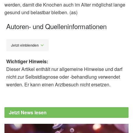
werden, damit die Knochen auch im Alter möglichst lange
gesund und belastbar bleiben. (as)
Autoren- und Quelleninformationen
Jetzt einblenden
Wichtiger Hinweis:
Dieser Artikel enthält nur allgemeine Hinweise und darf
nicht zur Selbstdiagnose oder -behandlung verwendet
werden. Er kann einen Arztbesuch nicht ersetzen.
Alexander Stindt
University of Colorado Anschutz Medical
Campus: Could Getting Enough Sleep Help
Jetzt News lesen
Prevent Osteoporosis? (veröffentlicht
07.05.2024),
University of Colorado Anschutz
Medical Campus