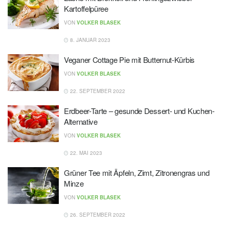
Kartoffelpüree
VON
VOLKER BLASEK
8. JANUAR 2023
Veganer Cottage Pie mit Butternut-Kürbis
VON
VOLKER BLASEK
22. SEPTEMBER 2022
Erdbeer-Tarte – gesunde Dessert- und Kuchen-
Alternative
VON
VOLKER BLASEK
22. MAI 2023
Grüner Tee mit Äpfeln, Zimt, Zitronengras und
Minze
VON
VOLKER BLASEK
26. SEPTEMBER 2022