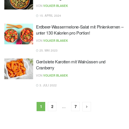
VON
VOLKER BLASEK
15. APRIL 2024
Erdbeer-Wassermelone-Salat mit Pinienkernen –
unter 130 Kalorien pro Portion!
VON
VOLKER BLASEK
25. MAI 2023
Geröstete Karotten mit Walnüssen und
Cranberry
VON
VOLKER BLASEK
3. JULI 2022
1
2
…
7