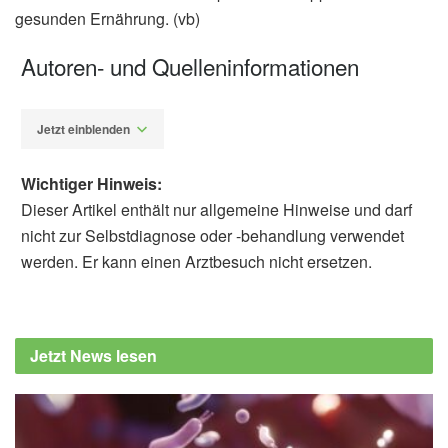
gesunden Ernährung. (vb)
Autoren- und Quelleninformationen
Jetzt einblenden
Wichtiger Hinweis:
Dieser Artikel enthält nur allgemeine Hinweise und darf
nicht zur Selbstdiagnose oder -behandlung verwendet
werden. Er kann einen Arztbesuch nicht ersetzen.
Diplom-Redakteur (FH) Volker Blasek
Cleveland Clinic Recipe: Peanut Cauliflower
Soup (veröffentlicht: 22.03.2022),
Jetzt News lesen
health.clevelandclinic.org