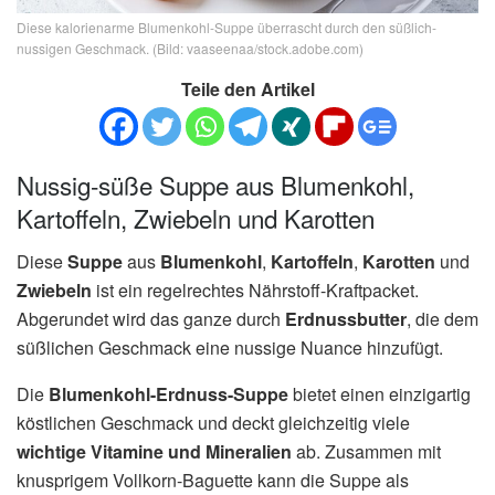
Diese kalorienarme Blumenkohl-Suppe überrascht durch den süßlich-
nussigen Geschmack. (Bild: vaaseenaa/stock.adobe.com)
Teile den Artikel
Nussig-süße Suppe aus Blumenkohl,
Kartoffeln, Zwiebeln und Karotten
Diese
Suppe
aus
Blumenkohl
,
Kartoffeln
,
Karotten
und
Zwiebeln
ist ein regelrechtes Nährstoff-Kraftpacket.
Abgerundet wird das ganze durch
Erdnussbutter
, die dem
süßlichen Geschmack eine nussige Nuance hinzufügt.
Die
Blumenkohl-Erdnuss-Suppe
bietet einen einzigartig
köstlichen Geschmack und deckt gleichzeitig viele
wichtige Vitamine und Mineralien
ab. Zusammen mit
knusprigem Vollkorn-Baguette kann die Suppe als