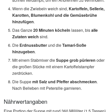
schnell verdampft, um ein Anbrennen zu verhindern.
Wenn die Zwiebeln weich sind,
Kartoffeln, Sellerie,
Karotten, Blumenkohl und die Gemüsebrühe
hinzufügen
.
Das Ganze
20 Minuten köcheln
lassen, bis
alle
Zutaten weich
sind.
Die
Erdnussbutter
und die
Tamari-Soße
hinzugeben
.
Mit einem Stabmixer die
Suppe grob pürieren
oder
die großen Stücke mit einem Kartoffelstampfer
zerdrücken.
Die Suppe
mit Salz und Pfeffer abschmecken
.
Nach Belieben mit Petersilie garnieren.
Nährwertangaben
Eine Portion der Suppe mit rund 360 Milliliter (1,5 Tassen)