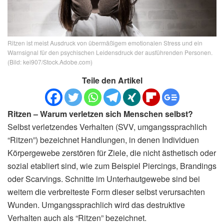
Ritzen ist meist Ausdruck von übermäßigem emotionalen Stress und ein
Warnsignal für den psychischen Leidensdruck der ausführenden Personen.
(Bild: kei907/Stock.Adobe.com)
Teile den Artikel
Ritzen – Warum verletzen sich Menschen selbst?
Selbst verletzendes Verhalten (SVV, umgangssprachlich
“Ritzen”) bezeichnet Handlungen, in denen Individuen
Körpergewebe zerstören für Ziele, die nicht ästhetisch oder
sozial etabliert sind, wie zum Beispiel Piercings, Brandings
oder Scarvings. Schnitte im Unterhautgewebe sind bei
weitem die verbreiteste Form dieser selbst verursachten
Wunden. Umgangssprachlich wird das destruktive
Verhalten auch als “Ritzen” bezeichnet.