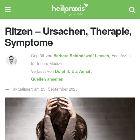
Ritzen – Ursachen, Therapie,
Symptome
Geprüft von
Barbara Schindewolf-Lensch
,
Fachärztin
für Innere Medizin
Verfasst von
Dr. phil.
Utz Anhalt
Quellen ansehen
aktualisiert am 23. September 2025