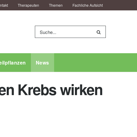
ntakt
Therapeuten
Themen
Fachliche Aufsicht
eilpflanzen
News
en Krebs wirken