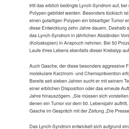
tritt das erblich bedingte Lynch-Syndrom auf, be
Polypen gebildet werden. Besonders tückisch ist 
einen gutartigen Polypen ein bösartiger Tumor e
diese Entwicklung zehn Jahre dauern. Deshalb so
das Lynch-Syndrom in jährlichen Abständen Vo
(Koloskopien) in Anspruch nehmen. Bei 50 Prozent d
Laufe ihres Lebens ebenfalls dieser Krebstyp auf
Auch Gasche, der diese besonders aggressive F
molekulare Karzinom- und Chemoprävention erfors
Bereits seit sieben Jahren sucht er mit seinem 
einer erblichen Disposition oder das erneute Au
Jahre hinauszögern. „Sie müssen sich vorstellen,
denen ein Tumor vor dem 50. Lebensjahr auftritt, 
Gasche im Gespräch mit der Zeitung „Die Presse
Das Lynch-Syndrom entwickelt sich aufgrund ei