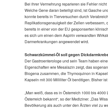
Bei ihrer Vermehrung reparieren sie Fehler nich
Welche Gene daran beteiligt sind, ist Gasche u
konnte bereits in Tierversuchen durch Verabrei
Replikationsgenauigkeit der Zellen verbessern,
bereits in einer von der EU gesponserten klinisc
es sich um einen dem Aspirin verwandten Wirksto
Darmerkrankungen angewendet wird.
Schwarzkümmel-Öl soll gegen Dickdarmkrebs
Der Gastroenterologe und sein Team haben einen
Eigenschaften wie Mesalazin zeigt, das sogenan
Biogena zusammen, die Thymoquinon in Kapseln
Kapseln mit 300 Milliliter Öl benötigen. Bisher is
„Man weiß, dass es in Österreich 1000 bis 4000 
Österreich bekannt“, so der Mediziner. „Das Wis
Bevölkerung als auch unter den Ärzten viel zu wen