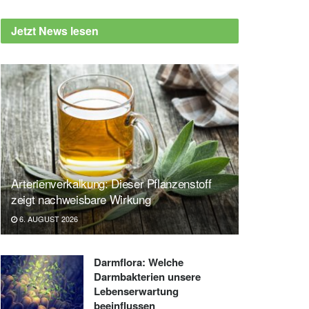
Jetzt News lesen
Arterienverkalkung: Dieser Pflanzenstoff
zeigt nachweisbare Wirkung
6. AUGUST 2026
Darmflora: Welche
Darmbakterien unsere
Lebenserwartung
beeinflussen