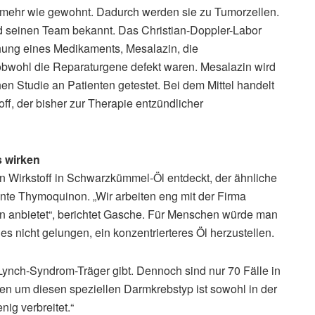
t mehr wie gewohnt. Dadurch werden sie zu Tumorzellen.
nd seinen Team bekannt. Das Christian-Doppler-Labor
chung eines Medikaments, Mesalazin, die
 obwohl die Reparaturgene defekt waren. Mesalazin wird
hen Studie an Patienten getestet. Bei dem Mittel handelt
ff, der bisher zur Therapie entzündlicher
 wirken
 Wirkstoff in Schwarzkümmel-Öl entdeckt, der ähnliche
nte Thymoquinon. „Wir arbeiten eng mit der Firma
 anbietet“, berichtet Gasche. Für Menschen würde man
t es nicht gelungen, ein konzentrierteres Öl herzustellen.
Lynch-Syndrom-Träger gibt. Dennoch sind nur 70 Fälle in
sen um diesen speziellen Darmkrebstyp ist sowohl in der
ig verbreitet.“