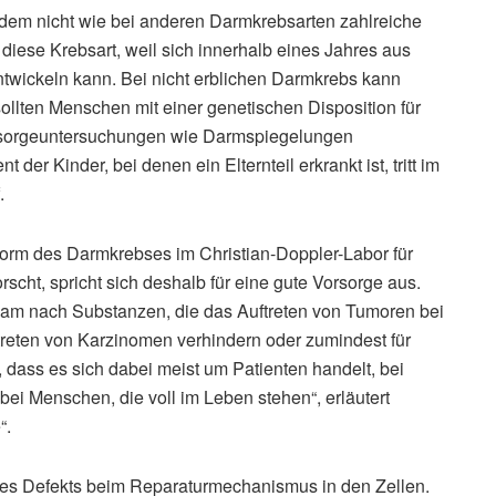
i dem nicht wie bei anderen Darmkrebsarten zahlreiche
diese Krebsart, weil sich innerhalb eines Jahres aus
ntwickeln kann. Bei nicht erblichen Darmkrebs kann
llten Menschen mit einer genetischen Disposition für
rsorgeuntersuchungen wie Darmspiegelungen
er Kinder, bei denen ein Elternteil erkrankt ist, tritt im
.
orm des Darmkrebses im Christian-Doppler-Labor für
cht, spricht sich deshalb für eine gute Vorsorge aus.
Team nach Substanzen, die das Auftreten von Tumoren bei
ftreten von Karzinomen verhindern oder zumindest für
 dass es sich dabei meist um Patienten handelt, bei
bei Menschen, die voll im Leben stehen“, erläutert
“.
nes Defekts beim Reparaturmechanismus in den Zellen.