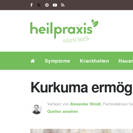
Symptome
Krankheiten
Hausm
Kurkuma ermögl
Verfasst von
Alexander Stindt,
Fachredakteur f
Quellen ansehen