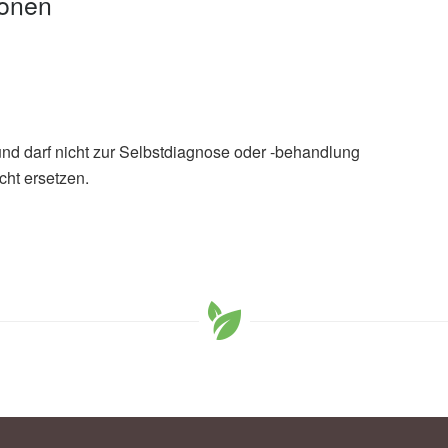
ionen
und darf nicht zur Selbstdiagnose oder -behandlung
cht ersetzen.
ishva Arzhang, Azin Setayesh, Maedeh Moradi, Ensieh
f turmeric/curcumin supplementation on anthropometric
es and type 2 diabetes mellitus: A GRADE-assessed
 meta-analysis of randomized controlled trials; in:
 14.08.2025),
Nutrition & Diabetes