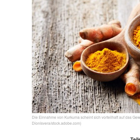
Die Einnahme von Kurkuma scheint sich vorteilhaft auf das Gew
Dionisvera/stock.adobe.com)
Teil