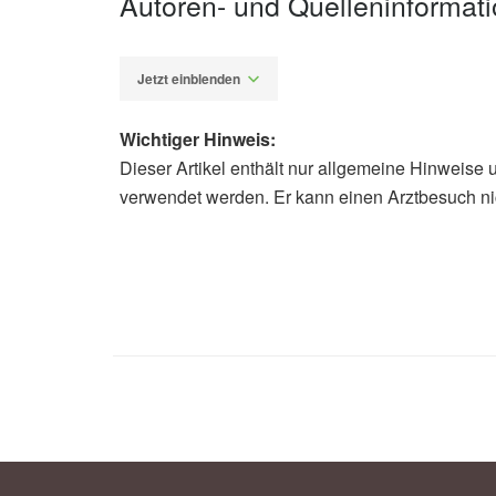
Autoren- und Quelleninformat
Jetzt einblenden
Wichtiger Hinweis:
Dieser Artikel enthält nur allgemeine Hinweise 
Alexander Stindt
verwendet werden. Er kann einen Arztbesuch ni
Mohammadreza Moradi Baniasadi, P
Nasli-Esfahani, et al.: The effect o
indices in subjects with prediabet
systematic review and dose-response
Nutrition & Diabetes (veröffentlicht