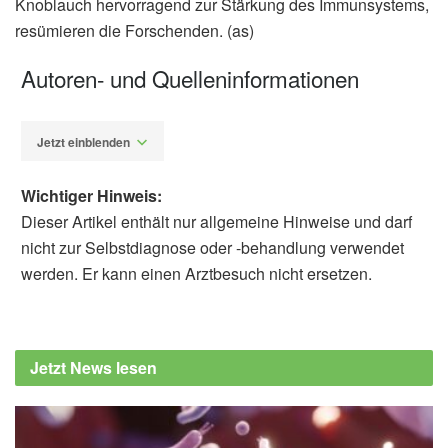
Knoblauch hervorragend zur Stärkung des Immunsystems,
resümieren die Forschenden. (as)
Autoren- und Quelleninformationen
Jetzt einblenden
Wichtiger Hinweis:
Dieser Artikel enthält nur allgemeine Hinweise und darf
nicht zur Selbstdiagnose oder -behandlung verwendet
werden. Er kann einen Arztbesuch nicht ersetzen.
Alexander Stindt
Marli do C. Cupertino, Samara A. Cardoso-
Nascimento, Rafaella N. Fortini-Duarte,
Jetzt News lesen
Adriano S. Barbosa-Castro, Rodrigo
Siqueira-Batista: Updates on the
antimicrobial properties of garlic (Allium