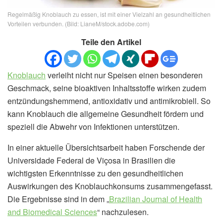
Regelmäßig Knoblauch zu essen, ist mit einer Vielzahl an gesundheitlichen
Vorteilen verbunden. (Bild: LianeM/stock.adobe.com)
Teile den Artikel
Knoblauch
verleiht nicht nur Speisen einen besonderen
Geschmack, seine bioaktiven Inhaltsstoffe wirken zudem
entzündungshemmend, antioxidativ und antimikrobiell. So
kann Knoblauch die allgemeine Gesundheit fördern und
speziell die Abwehr von Infektionen unterstützen.
In einer aktuelle Übersichtsarbeit haben Forschende der
Universidade Federal de Viçosa in Brasilien die
wichtigsten Erkenntnisse zu den gesundheitlichen
Auswirkungen des Knoblauchkonsums zusammengefasst.
Die Ergebnisse sind in dem „
Brazilian Journal of Health
and Biomedical Sciences
“ nachzulesen.