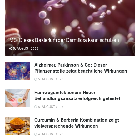
sativum) biomolecules in the treatment of
human infectious diseases; in: Brazilian
Journal of Health and Biomedical Sciences
(veröffentlicht 07.08.2025),
Brazilian Journal
of Health and Biomedical Sciences
MS: Dieses Bakterium der Darmflora kann schützen
5. AUGUST 2026
Alzheimer, Parkinson & Co: Dieser
Pflanzenstoffe zeigt beachtliche Wirkungen
5. AUGUST 2026
Harnwegsinfektionen: Neuer
Behandlungsansatz erfolgreich getestet
5. AUGUST 2026
Curcumin & Berberin Kombination zeigt
vielversprechende Wirkungen
4. AUGUST 2026