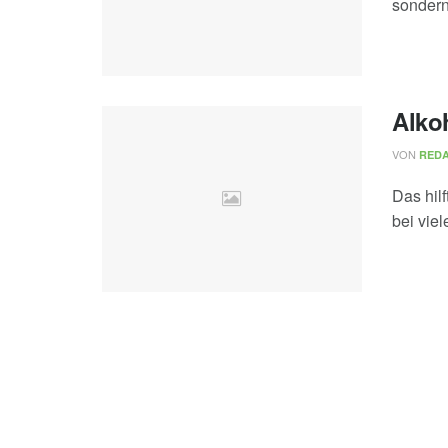
sondern
Alkoh
VON
REDA
Das hil
bei vie