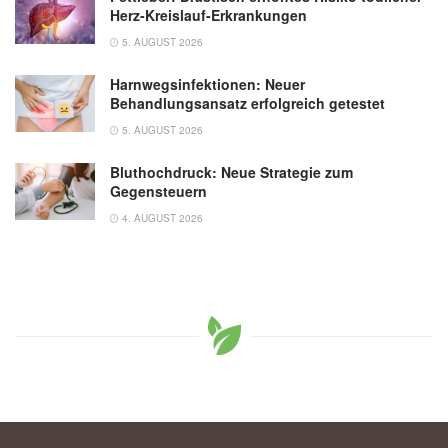
Herz-Kreislauf-Erkrankungen
trigeminoautonome Kopfschmerzen, Stand:
Mai 2015,
Leitlinien-Detailansicht
5. AUGUST 2026
Harnwegsinfektionen: Neuer
Behandlungsansatz erfolgreich getestet
5. AUGUST 2026
Bluthochdruck: Neue Strategie zum
Gegensteuern
4. AUGUST 2026