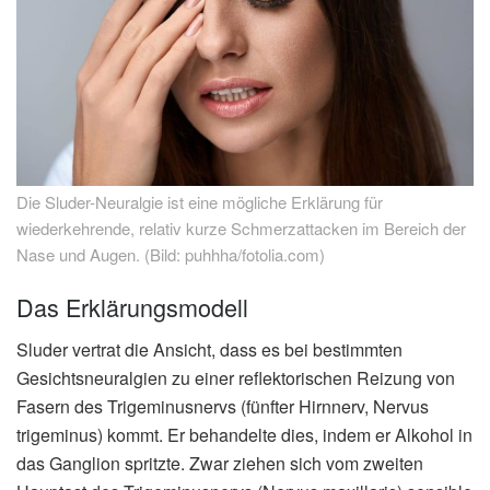
Die Sluder-Neuralgie ist eine mögliche Erklärung für
wiederkehrende, relativ kurze Schmerzattacken im Bereich der
Nase und Augen. (Bild: puhhha/fotolia.com)
Das Erklärungsmodell
Sluder vertrat die Ansicht, dass es bei bestimmten
Gesichtsneuralgien zu einer reflektorischen Reizung von
Fasern des Trigeminusnervs (fünfter Hirnnerv, Nervus
trigeminus) kommt. Er behandelte dies, indem er Alkohol in
das Ganglion spritzte. Zwar ziehen sich vom zweiten