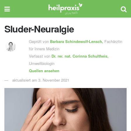
Sluder-Neuralgie
Geprüft von
Barbara Schindewolf-Lensch
,
Fachärztin
für Innere Medizin
Verfasst von
Dr. rer. nat.
Corinna Schultheis,
Umweltbiologin
Quellen ansehen
aktualisiert am 3. November 2021