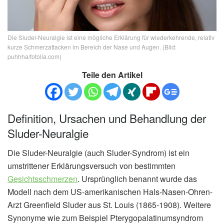
Die Sluder-Neuralgie ist eine mögliche Erklärung für wiederkehrende, relativ
kurze Schmerzattacken im Bereich der Nase und Augen. (Bild:
puhhha/fotolia.com)
Teile den Artikel
Definition, Ursachen und Behandlung der
Sluder-Neuralgie
Die Sluder-Neuralgie (auch Sluder-Syndrom) ist ein
umstrittener Erklärungsversuch von bestimmten
Gesichtsschmerzen
. Ursprünglich benannt wurde das
Modell nach dem US-amerikanischen Hals-Nasen-Ohren-
Arzt Greenfield Sluder aus St. Louis (1865-1908). Weitere
Synonyme wie zum Beispiel Pterygopalatinumsyndrom