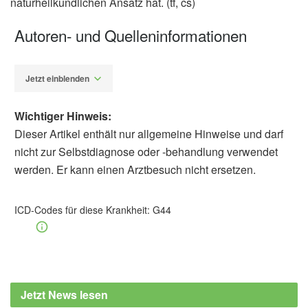
naturheilkundlichen Ansatz hat. (tf, cs)
Autoren- und Quelleninformationen
Jetzt einblenden
Wichtiger Hinweis:
Dieser Artikel enthält nur allgemeine Hinweise und darf
nicht zur Selbstdiagnose oder -behandlung verwendet
werden. Er kann einen Arztbesuch nicht ersetzen.
Dr. rer. nat. Corinna Schultheis
Barbara
Schindewolf-Lensch
ICD-Codes für diese Krankheit:
G44
Ahamed, S. H. / Jones, N. S.: What is
Sluder’s neuralgia? The Journal of
Laryngology & Otology, Volume 117, Issue 6,
Cambridge University Press, 2003,
cambridge.org
Jetzt News lesen