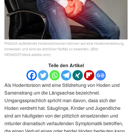
Plötzlich auftretende Hodenschmerzen können auf eine Hodenverdrehung
hinweisen und sind als ärtzlicher Notfall zu bewerten. (Bild:
HENADZY/stock.adobe.com)
Teile den Artikel
Als Hodentorsion wird eine Stildrehung von Hoden und
Samenstrang um die Längsachse bezeichnet.
Umgangssprachlich spricht man davon, dass sich der
Hoden verdreht hat. Säuglinge, Kinder und Jugendliche
sind am häufigsten von der plötzlich einsetzenden und
mitunter dramatisch verlaufenden Symptomatik betroffen,
die einen Verlust eines oder beider Hoden bedeuten kann.