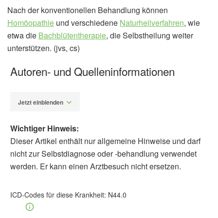
Nach der konventionellen Behandlung können
Homöopathie
und verschiedene
Naturheilverfahren
, wie
etwa die
Bachblütentherapie
, die Selbstheilung weiter
unterstützen. (jvs, cs)
Autoren- und Quelleninformationen
Jetzt einblenden
Wichtiger Hinweis:
Dieser Artikel enthält nur allgemeine Hinweise und darf
nicht zur Selbstdiagnose oder -behandlung verwendet
werden. Er kann einen Arztbesuch nicht ersetzen.
Dr. rer. nat. Corinna Schultheis
Barbara
Schindewolf-Lensch
ICD-Codes für diese Krankheit:
N44.0
Pschyrembel: Klinisches Wörterbuch. 267.,
neu bearbeitete Auflage, De Gruyter, 2017