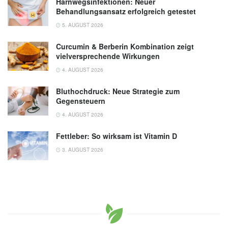
Harnwegsinfektionen: Neuer
amboss.com
Behandlungsansatz erfolgreich getestet
5. AUGUST 2026
Curcumin & Berberin Kombination zeigt
vielversprechende Wirkungen
4. AUGUST 2026
Bluthochdruck: Neue Strategie zum
Gegensteuern
4. AUGUST 2026
Fettleber: So wirksam ist Vitamin D
3. AUGUST 2026