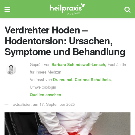
Verdrehter Hoden –
Hodentorsion: Ursachen,
Symptome und Behandlung
Geprüft von
Barbara Schindewolf-Lensch
,
Fachärztin
für Innere Medizin
Verfasst von
Dr. rer. nat.
Corinna Schultheis,
Umweltbiologin
Quellen ansehen
aktualisiert am 17. September 2025