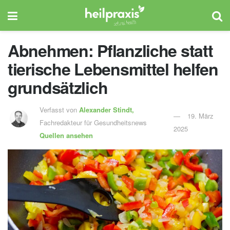
Abnehmen: Pflanzliche statt
tierische Lebensmittel helfen
grundsätzlich
Verfasst von
Alexander Stindt,
19. März
Fachredakteur für Gesundheitsnews
2025
Quellen ansehen