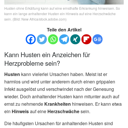
Husten ohne Erkältung kann auf eine ernsthafte Erkrankung hinweisen. So
kann ein lange anhaltender Husten ein Hinweis auf eine Herzschwäche
sein. (Bild: New Africa/stock.adobe.com)
Teile den Artikel
Kann Husten ein Anzeichen für
Herzprobleme sein?
Husten
kann vielerlei Ursachen haben. Meist ist er
harmlos und wird unter anderem durch einen grippalen
Infekt ausgelöst und verschwindet nach der Genesung
wieder. Doch anhaltender Husten kann mitunter auch auf
ernst zu nehmende
Krankheiten
hinweisen. Er kann etwa
ein
Hinweis
auf eine
Herzschwäche
sein.
Die häufigsten Ursachen für anhaltenden Husten sind