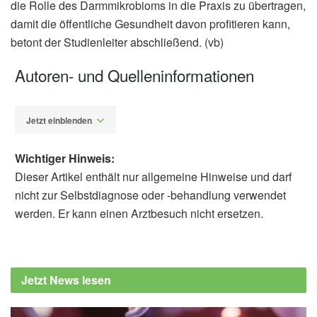
die Rolle des Darmmikrobioms in die Praxis zu übertragen,
damit die öffentliche Gesundheit davon profitieren kann,
betont der Studienleiter abschließend. (vb)
Autoren- und Quelleninformationen
Jetzt einblenden
Wichtiger Hinweis:
Dieser Artikel enthält nur allgemeine Hinweise und darf
nicht zur Selbstdiagnose oder -behandlung verwendet
werden. Er kann einen Arztbesuch nicht ersetzen.
Diplom-Redakteur (FH) Volker Blasek
University of Copenhagen: Scientists
characterize the imbalanced gut bacteria of
Jetzt News lesen
patients with myocardial infarction, angina
and heart failure (veröffentlicht: 18.02.2022),