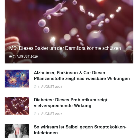
cbmr.ku.dk
Talmor-Barkan, Y., Bar, N., Shaul, A.A. et al.
Metabolomic and microbiome profiling
reveals personalized risk factors for coronary
artery disease. Nat Med (2022),
nature.com
Fromentin, S., Forslund, S.K., Chechi, K. et
MS: Dieses Bakterium der Darmflora könnte schützen
al. Microbiome and metabolome features of
7. AUGUST 2026
the cardiometabolic disease spectrum. Nat
Med (2022),
nature.com
Alzheimer, Parkinson & Co: Dieser
Pflanzenstoffe zeigt nachweisbare Wirkungen
7. AUGUST 2026
Diabetes: Dieses Probiotikum zeigt
vielversprechende Wirkung
7. AUGUST 2026
So wirksam ist Salbei gegen Streptokokken-
Infektionen