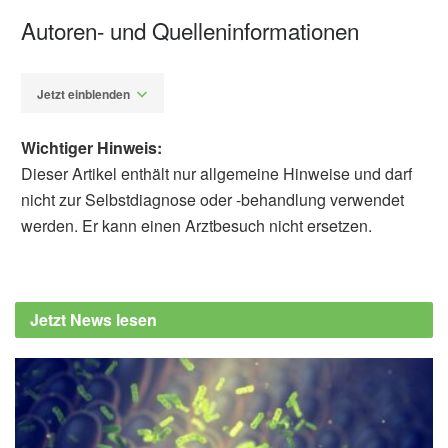
Autoren- und Quelleninformationen
Jetzt einblenden
Wichtiger Hinweis:
Dieser Artikel enthält nur allgemeine Hinweise und darf
nicht zur Selbstdiagnose oder -behandlung verwendet
werden. Er kann einen Arztbesuch nicht ersetzen.
Fabian Peters
Bassam Jeryous Fares, Carl Zhou, Nicholas
Fabiano, Stanley Wong: Creatine as a
Jetzt News lesen
treatment for depression; in: Brain Medicine
(veröffentlicht 30.06.2026),
genomicpress.kglmeridian.com
Genomic Press: Creatine shows promise for
depression, but the evidence is not yet