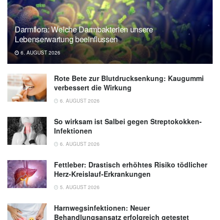
settled (30.06.2026),
eurekalert.org
Darmflora: Welche Darmbakterien unsere
Lebenserwartung beeinflussen
6. AUGUST 2026
Rote Bete zur Blutdrucksenkung: Kaugummi
verbessert die Wirkung
6. AUGUST 2026
So wirksam ist Salbei gegen Streptokokken-
Infektionen
6. AUGUST 2026
Fettleber: Drastisch erhöhtes Risiko tödlicher
Herz-Kreislauf-Erkrankungen
5. AUGUST 2026
Harnwegsinfektionen: Neuer
Behandlungsansatz erfolgreich getestet