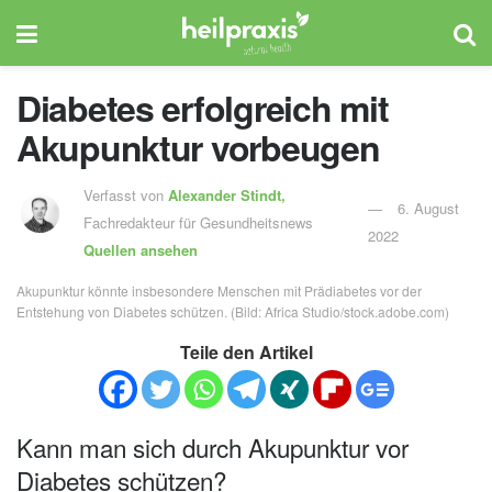
Diabetes erfolgreich mit
Akupunktur vorbeugen
Verfasst von
Alexander Stindt,
6. August
Fachredakteur für Gesundheitsnews
2022
Quellen ansehen
Akupunktur könnte insbesondere Menschen mit Prädiabetes vor der
Entstehung von Diabetes schützen. (Bild: Africa Studio/stock.adobe.com)
Teile den Artikel
Kann man sich durch Akupunktur vor
Diabetes schützen?