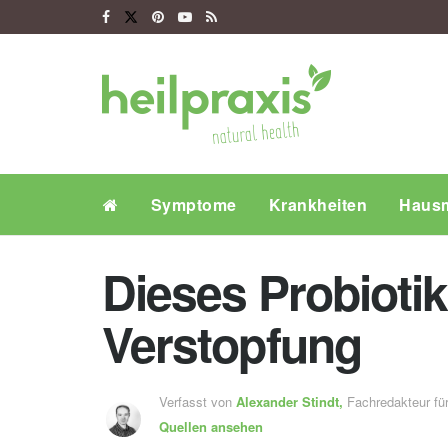
Symptome
Krankheiten
Hausm
Dieses Probioti
Verstopfung
Verfasst von
Alexander Stindt,
Fachredakteur f
Quellen ansehen