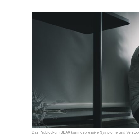
Das Probiotikum BBA6 kann depressive Symptome und Verstopfu