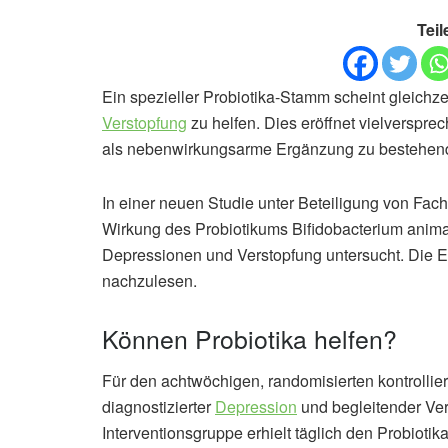
Teil
Ein spezieller Probiotika-Stamm scheint gleich
Verstopfung
zu helfen. Dies eröffnet vielverspr
als nebenwirkungsarme Ergänzung zu bestehen
In einer neuen Studie unter Beteiligung von Fac
Wirkung des Probiotikums Bifidobacterium animal
Depressionen und Verstopfung untersucht. Die E
nachzulesen.
Können Probiotika helfen?
Für den achtwöchigen, randomisierten kontrolli
diagnostizierter
Depression
und begleitender Ver
Interventionsgruppe erhielt täglich den Probiot