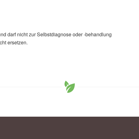
und darf nicht zur Selbstdiagnose oder -behandlung
cht ersetzen.
anbin Chen, Xiaoxia Li, et al.: Bifidobacterium
s comorbid constipation and depression by rebalancing
ulletin (veröffentlicht 21.04.2025),
Science Bulletin
kthrough: Bifidobacterium animalis subsp. Lactis A6
id constipation and depression (veröffentlicht