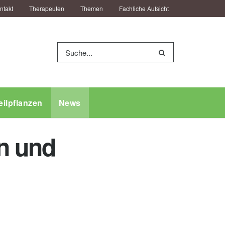
ntakt
Therapeuten
Themen
Fachliche Aufsicht
eilpflanzen
News
on und