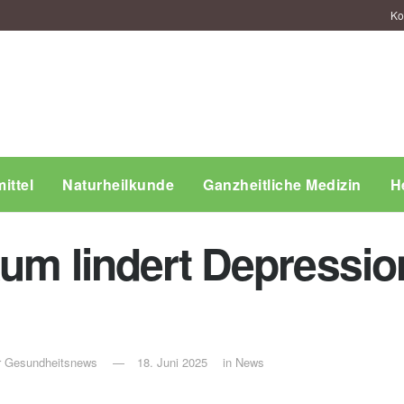
Ko
ittel
Naturheilkunde
Ganzheitliche Medizin
H
kum lindert Depressi
ür Gesundheitsnews
18. Juni 2025
in
News