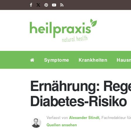
Symptome
Krankheiten
Hausm
Ernährung: Reg
Diabetes-Risiko
Verfasst von
Alexander Stindt,
Fachredakteur f
Quellen ansehen