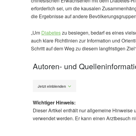
chinesischen Erwachsenen mit dem Diabetes-Ris
erforderlich sei, um die kausalen Zusammenhänge
die Ergebnisse auf andere Bevölkerungsgruppen 
„Um
Diabetes
zu besiegen, bedarf es eines viels
auch klare Richtlinien zur Information und Orienti
Schritt auf dem Weg zu diesem langfristigen Ziel“, 
Autoren- und Quelleninformat
Jetzt einblenden
Wichtiger Hinweis:
Dieser Artikel enthält nur allgemeine Hinweise 
Alexander Stindt
verwendet werden. Er kann einen Arztbesuch ni
Yue Wang, Ming Li, Zumin Shi: High
diabetes in Chinese adults – China H