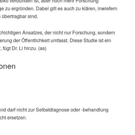
iko verbunden ist, aber noch mehr Forschung
 zu ergründen. Dabei gilt es auch zu klären, inwiefern
übertragbar sind.
chichtigen Ansatzes, der nicht nur Forschung, sondern
erung der Öffentlichkeit umfasst. Diese Studie ist ein
fügt Dr. Li hinzu. (as)
ionen
und darf nicht zur Selbstdiagnose oder -behandlung
cht ersetzen.
er egg consumption associated with increased risk of
ealth and Nutrition Survey, in British Journal of