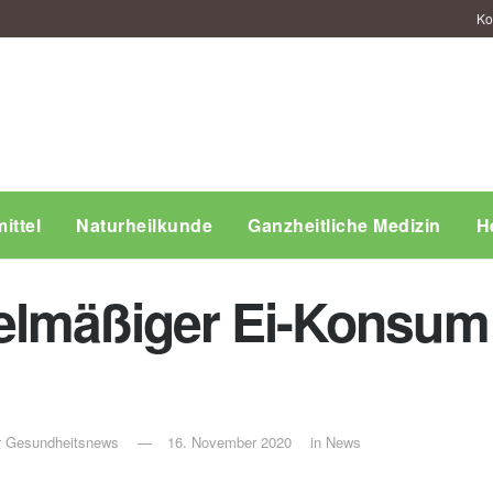
Ko
ittel
Naturheilkunde
Ganzheitliche Medizin
H
elmäßiger Ei-Konsum 
ür Gesundheitsnews
16. November 2020
in
News