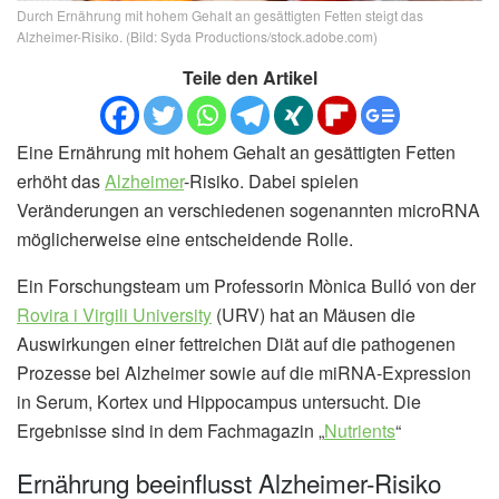
Durch Ernährung mit hohem Gehalt an gesättigten Fetten steigt das
Alzheimer-Risiko. (Bild: Syda Productions/stock.adobe.com)
Teile den Artikel
Eine Ernährung mit hohem Gehalt an gesättigten Fetten
erhöht das
Alzheimer
-Risiko. Dabei spielen
Veränderungen an verschiedenen sogenannten microRNA
möglicherweise eine entscheidende Rolle.
Ein Forschungsteam um Professorin Mònica Bulló von der
Rovira i Virgili University
(URV) hat an Mäusen die
Auswirkungen einer fettreichen Diät auf die pathogenen
Prozesse bei Alzheimer sowie auf die miRNA-Expression
in Serum, Kortex und Hippocampus untersucht. Die
Ergebnisse sind in dem Fachmagazin „
Nutrients
“
Ernährung beeinflusst Alzheimer-Risiko