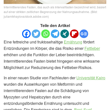
Intermittierendes Fasten, das auch als Intervallfasten bezeichnet wird, basiert
auf einer strikten zeitlichen Begrenzung der Nahrungsaufnahme. (Bild:
juliamikhaylova/stock.adobe.com)
Teile den Artikel
Eine fettreiche und fruktosehaltige
Ernährung
fördert
Entzündungen im Körper, die das Risiko einer
Fettleber
erhöhen und die Funktion der Leber beeinträchtigen.
Intermittierendes Fasten bietet hingegen eine wirksame
Möglichkeit zur Reduzierung des Fettleber-Risikos.
In einer neuen Studie von Fachleuten der
Universität Kairo
wurden die Auswirkungen von Metformin und
intermittierendem Fasten auf die Schädigung von
Myozyten und Hepatozyten durch eine
entzündungsfördernde Ernährung untersucht und
verglichen. Die Ergebnisse sind in dem „
Beni-Suef