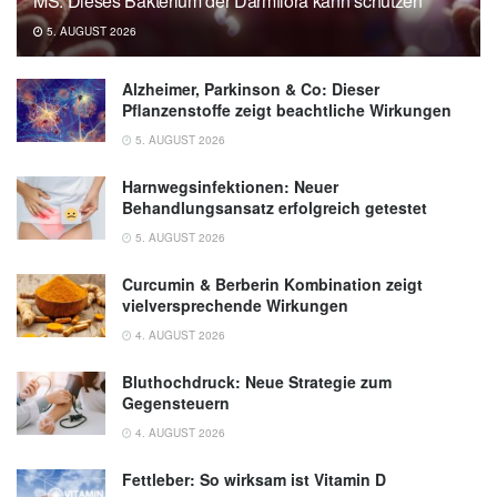
MS: Dieses Bakterium der Darmflora kann schützen
Suchira Gallage, Adnan Ali, Jose Efren
5. AUGUST 2026
Barragan Avila, Nogayhan Seymen, Pierluigi
Ramadori, et al.,: A 5:2 intermittent fasting
Alzheimer, Parkinson & Co: Dieser
regimen ameliorates NASH and fibrosis and
Pflanzenstoffe zeigt beachtliche Wirkungen
blunts HCC development via hepatic PPARα
5. AUGUST 2026
and PCK1; in: Cell Metabolism (veröffentlicht
04.06.2024),
Cell Metabolism
Harnwegsinfektionen: Neuer
Behandlungsansatz erfolgreich getestet
5. AUGUST 2026
Curcumin & Berberin Kombination zeigt
vielversprechende Wirkungen
4. AUGUST 2026
Bluthochdruck: Neue Strategie zum
Gegensteuern
4. AUGUST 2026
Fettleber: So wirksam ist Vitamin D