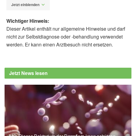
Jetzt einblenden
Wichtiger Hinweis:
Dieser Artikel enthält nur allgemeine Hinweise und darf
nicht zur Selbstdiagnose oder -behandlung verwendet
werden. Er kann einen Arztbesuch nicht ersetzen.
Alexander Stindt
Nermeen Bastawy, Ghada Farouk Soliman,
Nermeen Bakr Sadek, Doaa Mostafa Gharib,
Jetzt News lesen
Mai Abdelaziz Gouda, et al.: Metformin and
intermittent fasting mitigate high fat-fructose
diet-induced liver and skeletal muscle injury
through upregulation of mitophagy genes in
rats; in: Beni-Suef University Journal of Basic
and Applied Sciences (veröffentlicht
06.09.2024),
Beni-Suef University Journal of
Basic and Applied Sciences