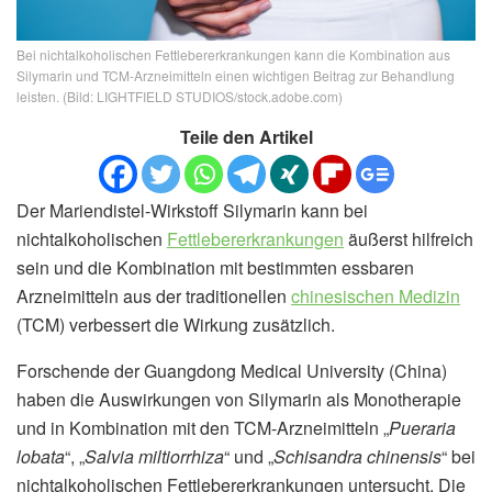
Bei nichtalkoholischen Fettlebererkrankungen kann die Kombination aus
Silymarin und TCM-Arzneimitteln einen wichtigen Beitrag zur Behandlung
leisten. (Bild: LIGHTFIELD STUDIOS/stock.adobe.com)
Teile den Artikel
Der Mariendistel-Wirkstoff Silymarin kann bei
nichtalkoholischen
Fettlebererkrankungen
äußerst hilfreich
sein und die Kombination mit bestimmten essbaren
Arzneimitteln aus der traditionellen
chinesischen Medizin
(TCM) verbessert die Wirkung zusätzlich.
Forschende der Guangdong Medical University (China)
haben die Auswirkungen von Silymarin als Monotherapie
und in Kombination mit den TCM-Arzneimitteln „
Pueraria
lobata
“, „
Salvia miltiorrhiza
“ und „
Schisandra chinensis
“ bei
nichtalkoholischen Fettlebererkrankungen untersucht. Die