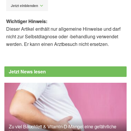
Jetzt einblenden
Wichtiger Hinweis:
Dieser Artikel enthält nur allgemeine Hinweise und darf
nicht zur Selbstdiagnose oder -behandlung verwendet
werden. Er kann einen Arztbesuch nicht ersetzen.
Fabian Peters
Zhixin Li, Shan Wang, Di Wang, Ya Wang,
Meiqing Mai, Yongdui Ruan, Bingquan Mo,
Jetzt News lesen
Zhongxia Li, Honghui Guo: Silymarin
combined with edible traditional Chinese
medicine alleviates chronic inflammation by
modulating gut microbiota-mediated bile acid
metabolism in patients with metabolic
dysfunction-associated fatty liver disease: A
randomized controlled trial; in:
PharmaNutrition (veröffentlicht 19.05.2026),
Zu viel Bauchfett & Vitamin-D-Mangel eine gefährliche