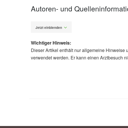
Autoren- und Quelleninformat
Jetzt einblenden
Wichtiger Hinweis:
Dieser Artikel enthält nur allgemeine Hinweise 
Alfred Domke
verwendet werden. Er kann einen Arztbesuch ni
Verbraucherzentrale Südtirol: Som
heißen Tage, (Abruf: 19.06.2022),
V
Umweltbundesamt: Gesundheitsrisike
Deutsche Gesellschaft für Internist
nicht zur Gefahr wird, (Abruf: 19.06
Intensivmedizin und Notfallmedizin
Schweizer Bundesamt für Gesundheit
Bundeszentrum für Ernährung: Wasse