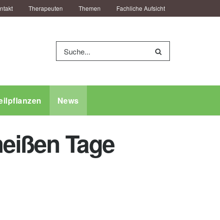
ntakt
Therapeuten
Themen
Fachliche Aufsicht
eilpflanzen
News
 heißen Tage