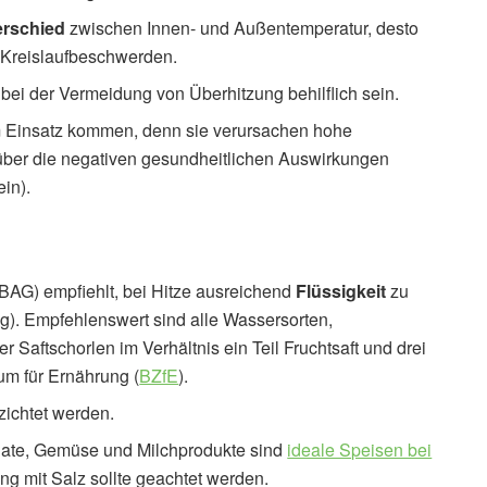
erschied
zwischen Innen- und Außentemperatur, desto
d Kreislaufbeschwerden.
bei der Vermeidung von Überhitzung behilflich sein.
um Einsatz kommen, denn sie verursachen hohe
über die negativen gesundheitlichen Auswirkungen
in).
AG) empfiehlt, bei Hitze ausreichend
Flüssigkeit
zu
ag). Empfehlenswert sind alle Wassersorten,
 Saftschorlen im Verhältnis ein Teil Fruchtsaft und drei
um für Ernährung (
BZfE
).
rzichtet werden.
alate, Gemüse und Milchprodukte sind
ideale Speisen bei
ng mit Salz sollte geachtet werden.