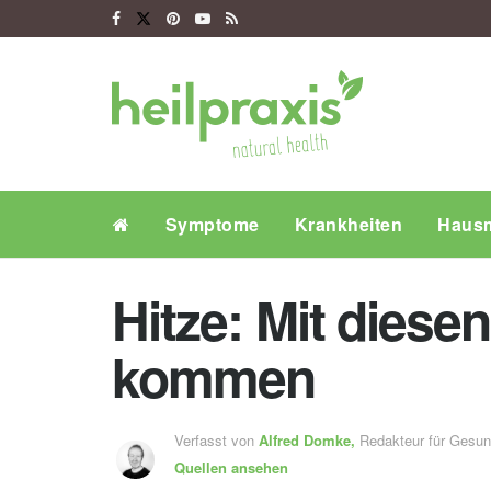
Symptome
Krankheiten
Hausm
Hitze: Mit diese
kommen
Verfasst von
Alfred Domke,
Redakteur für Gesu
Quellen ansehen