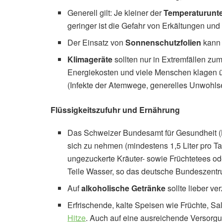
Generell gilt: Je kleiner der
Temperaturunt
geringer ist die Gefahr von Erkältungen un
Der Einsatz von
Sonnenschutzfolien
kann 
Klimageräte
sollten nur in Extremfällen z
Energiekosten und viele Menschen klagen 
(Infekte der Atemwege, generelles Unwohlse
Flüssigkeitszufuhr und Ernährung
Das Schweizer Bundesamt für Gesundheit (B
sich zu nehmen (mindestens 1,5 Liter pro T
ungezuckerte Kräuter- sowie Früchtetees oder
Teile Wasser, so das deutsche Bundeszentr
Auf
alkoholische Getränke
sollte lieber ve
Erfrischende, kalte Speisen wie Früchte, S
Hitze
. Auch auf eine ausreichende Versorgu