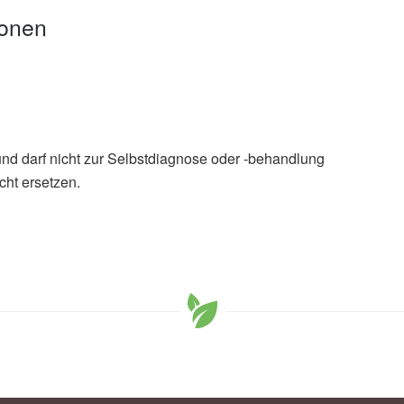
ionen
und darf nicht zur Selbstdiagnose oder -behandlung
cht ersetzen.
mer, Sonne, Sonnenschein: so kommen Sie gut durch die
erbraucherzentrale Südtirol
n durch Hitze, (Abruf: 19.06.2022),
Umweltbundesamt
ische Intensivmedizin und Notfallmedizin: Damit Hitze
.2022),
Deutsche Gesellschaft für Internistische
: Hitze, (Abruf: 19.06.2022)
r: Gesund trinken, (Abruf: 16.04.2025),