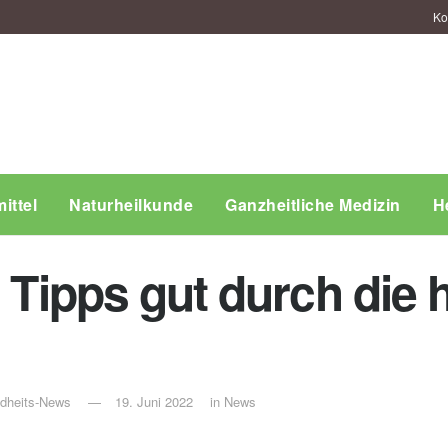
Ko
ittel
Naturheilkunde
Ganzheitliche Medizin
H
n Tipps gut durch die
ndheits-News
19. Juni 2022
in
News