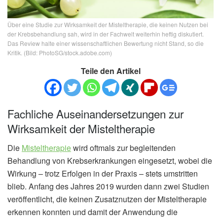
Über eine Studie zur Wirksamkeit der Misteltherapie, die keinen Nutzen bei
der Krebsbehandlung sah, wird in der Fachwelt weiterhin heftig diskutiert.
Das Review halte einer wissenschaftlichen Bewertung nicht Stand, so die
Kritik. (Bild: PhotoSG/stock.adobe.com)
Teile den Artikel
Fachliche Auseinandersetzungen zur
Wirksamkeit der Misteltherapie
Die
Misteltherapie
wird oftmals zur begleitenden
Behandlung von Krebserkrankungen eingesetzt, wobei die
Wirkung – trotz Erfolgen in der Praxis – stets umstritten
blieb. Anfang des Jahres 2019 wurden dann zwei Studien
veröffentlicht, die keinen Zusatznutzen der Misteltherapie
erkennen konnten und damit der Anwendung die