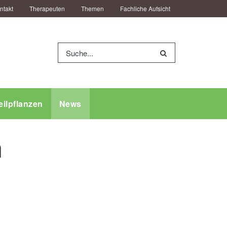
ntakt
Therapeuten
Themen
Fachliche Aufsicht
eilpflanzen
News
m