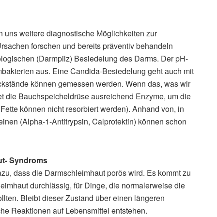
n uns weitere diagnostische Möglichkeiten zur
 Ursachen forschen und bereits präventiv behandeln
ologischen (Darmpilz) Besiedelung des Darms. Der pH-
mbakterien aus. Eine Candida-Besiedelung geht auch mit
ckstände können gemessen werden. Wenn das, was wir
det die Bauchspeicheldrüse ausreichend Enzyme, um die
ette können nicht resorbiert werden). Anhand von, in
nen (Alpha-1-Antitrypsin, Calprotektin) können schon
ut- Syndroms
azu, dass die Darmschleimhaut porös wird. Es kommt zu
hleimhaut durchlässig, für Dinge, die normalerweise die
lten. Bleibt dieser Zustand über einen längeren
che Reaktionen auf Lebensmittel entstehen.