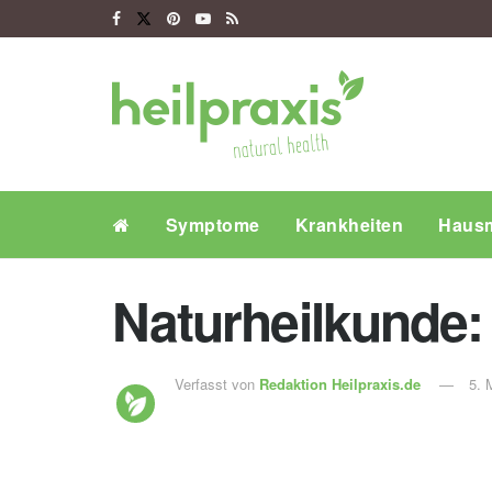
Symptome
Krankheiten
Hausm
Naturheilkunde:
Verfasst von
Redaktion Heilpraxis.de
5. 