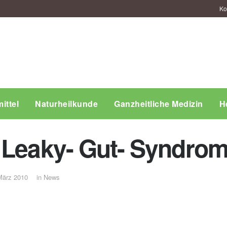
Ko
ittel
Naturheilkunde
Ganzheitliche Medizin
H
 Leaky- Gut- Syndro
März 2010
in
News