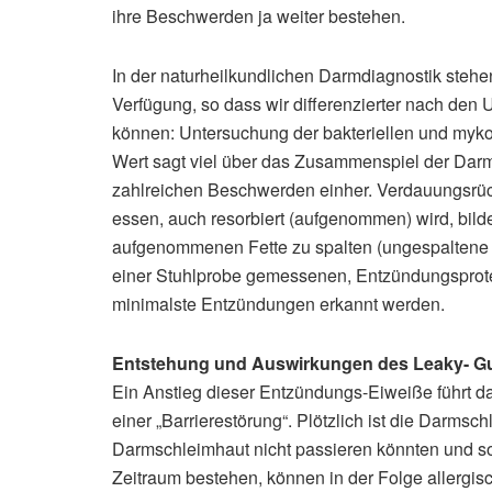
ihre Beschwerden ja weiter bestehen.
In der naturheilkundlichen Darmdiagnostik stehe
Verfügung, so dass wir differenzierter nach den
können: Untersuchung der bakteriellen und myk
Wert sagt viel über das Zusammenspiel der Dar
zahlreichen Beschwerden einher. Verdauungsrü
essen, auch resorbiert (aufgenommen) wird, bil
aufgenommenen Fette zu spalten (ungespaltene F
einer Stuhlprobe gemessenen, Entzündungsprotei
minimalste Entzündungen erkannt werden.
Entstehung und Auswirkungen des Leaky- G
Ein Anstieg dieser Entzündungs-Eiweiße führt d
einer „Barrierestörung“. Plötzlich ist die Darmsc
Darmschleimhaut nicht passieren könnten und sol
Zeitraum bestehen, können in der Folge allergis