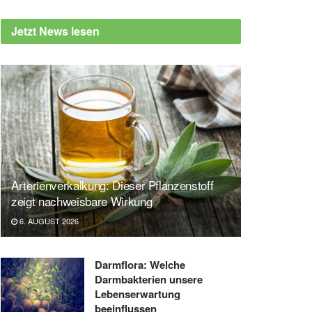
Jetzt News lesen
Arterienverkalkung: Dieser Pflanzenstoff
zeigt nachweisbare Wirkung
6. AUGUST 2026
Darmflora: Welche
Darmbakterien unsere
Lebenserwartung
beeinflussen