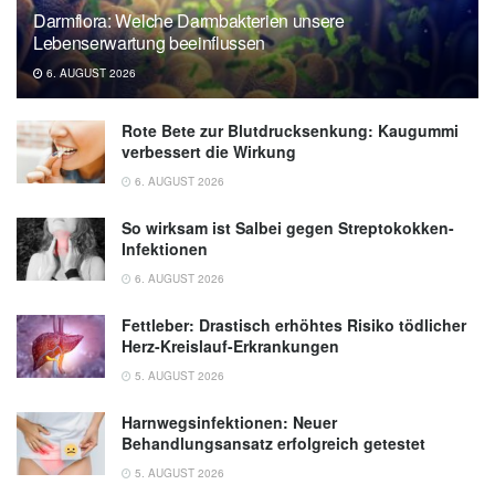
Darmflora: Welche Darmbakterien unsere
de Manila University
Lebenserwartung beeinflussen
6. AUGUST 2026
Rote Bete zur Blutdrucksenkung: Kaugummi
verbessert die Wirkung
6. AUGUST 2026
So wirksam ist Salbei gegen Streptokokken-
Infektionen
6. AUGUST 2026
Fettleber: Drastisch erhöhtes Risiko tödlicher
Herz-Kreislauf-Erkrankungen
5. AUGUST 2026
Harnwegsinfektionen: Neuer
Behandlungsansatz erfolgreich getestet
5. AUGUST 2026