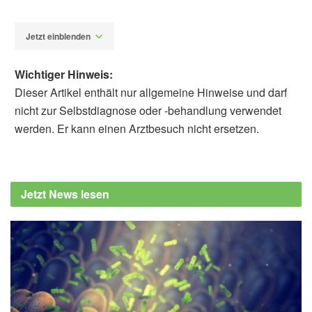
Jetzt einblenden
Wichtiger Hinweis:
Dieser Artikel enthält nur allgemeine Hinweise und darf
nicht zur Selbstdiagnose oder -behandlung verwendet
werden. Er kann einen Arztbesuch nicht ersetzen.
Alexander Stindt
Edward Kevin B. Bragais, Paul Mark B.
Medina: Effects of starter cultures on the
Jetzt News lesen
metabolite profile, antioxidant activities, and
anti-aging properties of tapuy lees; in:
Discover Food (veröffentlicht 30.01.2025),
Discover Food
Ateneo de Manila University: Tapuy rice wine
fermentation yields possible anti-aging
superfood (veröffentlicht 14.03.2025),
Ateneo