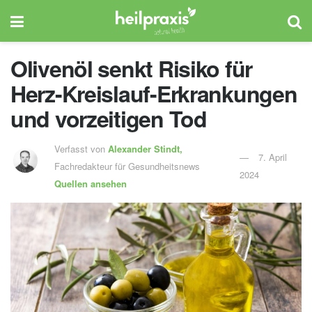
Olivenöl senkt Risiko für
Herz-Kreislauf-Erkrankungen
und vorzeitigen Tod
Verfasst von
Alexander Stindt,
7. April
Fachredakteur für Gesundheitsnews
2024
Quellen ansehen