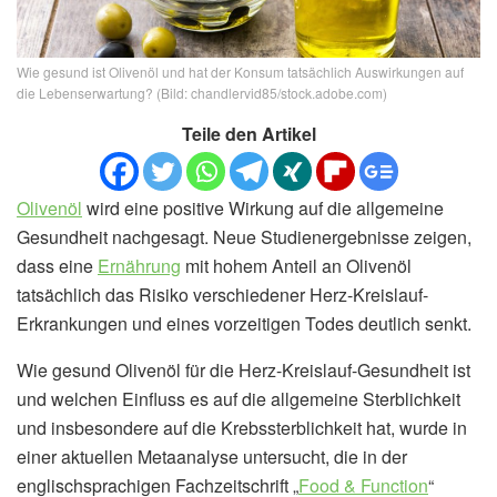
Wie gesund ist Olivenöl und hat der Konsum tatsächlich Auswirkungen auf
die Lebenserwartung? (Bild: chandlervid85/stock.adobe.com)
Teile den Artikel
Olivenöl
wird eine positive Wirkung auf die allgemeine
Gesundheit nachgesagt. Neue Studienergebnisse zeigen,
dass eine
Ernährung
mit hohem Anteil an Olivenöl
tatsächlich das Risiko verschiedener Herz-Kreislauf-
Erkrankungen und eines vorzeitigen Todes deutlich senkt.
Wie gesund Olivenöl für die Herz-Kreislauf-Gesundheit ist
und welchen Einfluss es auf die allgemeine Sterblichkeit
und insbesondere auf die Krebssterblichkeit hat, wurde in
einer aktuellen Metaanalyse untersucht, die in der
englischsprachigen Fachzeitschrift „
Food & Function
“