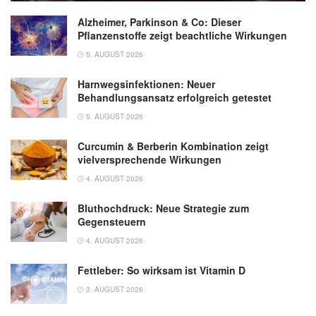
(veröffentlicht 20.03.2024),
Food & Function
Alzheimer, Parkinson & Co: Dieser
Robert W. Owen, Attilio Giacosa, William E.
Pflanzenstoffe zeigt beachtliche Wirkungen
Hull, Roswitha Haubner, Gerd Würtele, et al.:
5. AUGUST 2026
Olive-oil consumption and health: the
possible role of antioxidants; in: Lancet
Harnwegsinfektionen: Neuer
Behandlungsansatz erfolgreich getestet
Oncology (veröffentlicht Oktober 2000),
Lancet Oncology
5. AUGUST 2026
Curcumin & Berberin Kombination zeigt
vielversprechende Wirkungen
4. AUGUST 2026
Bluthochdruck: Neue Strategie zum
Gegensteuern
4. AUGUST 2026
Fettleber: So wirksam ist Vitamin D
3. AUGUST 2026