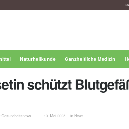
Ko
ittel
Naturheilkunde
Ganzheitliche Medizin
H
setin schützt Blutgef
ür Gesundheitsnews
10. Mai 2025
in
News