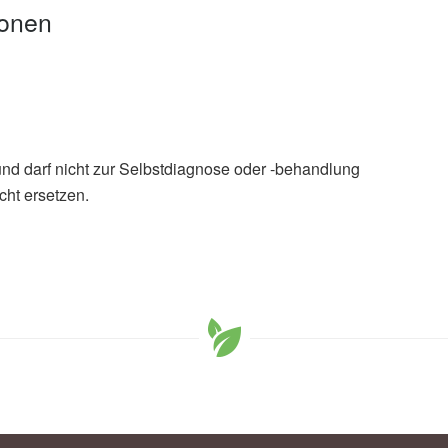
ionen
und darf nicht zur Selbstdiagnose oder -behandlung
cht ersetzen.
mat Sohail, Markus Mandl, Isratul Jannat, et al.: Fisetin
e cell calcification via DUSP1-dependent p38 MAPK
cht 02.05.2025),
Aging-US
ural compound, helps prevent artery hardening from aging
06.05.2025),
Impact Journals LLC