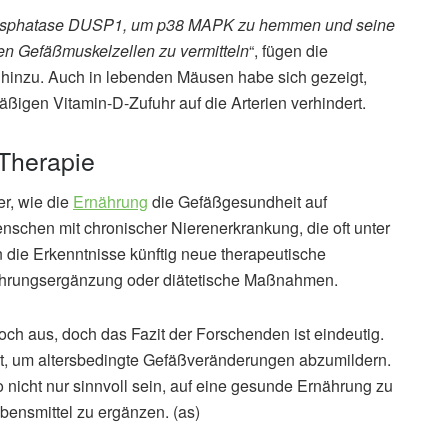
Phosphatase DUSP1, um p38 MAPK zu hemmen und seine
en Gefäßmuskelzellen zu vermitteln
“, fügen die
hinzu. Auch in lebenden Mäusen habe sich gezeigt,
äßigen Vitamin-D-Zufuhr auf die Arterien verhindert.
Therapie
er, wie die
Ernährung
die Gefäßgesundheit auf
nschen mit chronischer Nierenerkrankung, die oft unter
n die Erkenntnisse künftig neue therapeutische
Nahrungsergänzung oder diätetische Maßnahmen.
ch aus, doch das Fazit der Forschenden ist eindeutig.
dat, um altersbedingte Gefäßveränderungen abzumildern.
 nicht nur sinnvoll sein, auf eine gesunde Ernährung zu
ebensmittel zu ergänzen. (as)