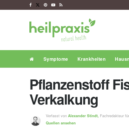
Symptome
Krankheiten
Hausm
Pflanzenstoff Fi
Verkalkung
Verfasst von
Alexander Stindt,
Fachredakteur f
Quellen ansehen