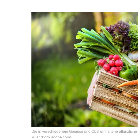
Die in verschiedenem Gemüse und Obst enthaltene pflanzliche V
Milan/stock.adobe.com)