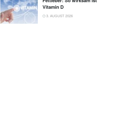
Fettleber: So wirksam ist
Vitamin D
3. AUGUST 2026