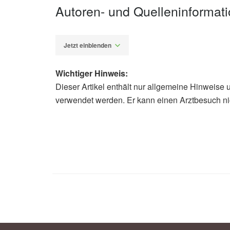
Autoren- und Quelleninformat
Jetzt einblenden
Wichtiger Hinweis:
Dieser Artikel enthält nur allgemeine Hinweise 
Alexander Stindt
verwendet werden. Er kann einen Arztbesuch ni
Mehdi Razazian, Sheyda Bahiraii, Az
ameliorates vascular smooth muscl
inhibition; in: Aging-US (veröffentli
Impact Journals LLC: Fisetin, a nat
and kidney disease (veröffentlicht 