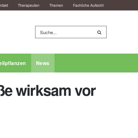
ntakt
Therapeuten
Themen
Fachliche Aufsicht
eilpflanzen
News
äße wirksam vor