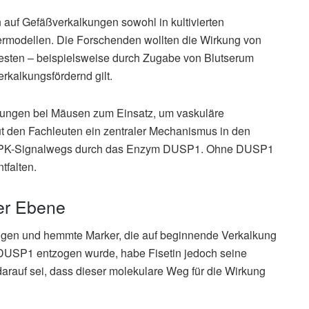
 auf Gefäßverkalkungen sowohl in kultivierten
ermodellen. Die Forschenden wollten die Wirkung von
testen – beispielsweise durch Zugabe von Blutserum
erkalkungsfördernd gilt.
ungen bei Mäusen zum Einsatz, um vaskuläre
aut den Fachleuten ein zentraler Mechanismus in den
APK-Signalwegs durch das Enzym DUSP1. Ohne DUSP1
tfalten.
rer Ebene
rungen und hemmte Marker, die auf beginnende Verkalkung
n DUSP1 entzogen wurde, habe Fisetin jedoch seine
darauf sei, dass dieser molekulare Weg für die Wirkung