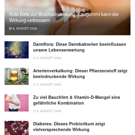
Hallie Tankha, Devyn Gaskins, Amanda
Rote Bete zur Blutdrucksenkung: Kaugummi kann die
Shallcross, Michael Rothberg, Bo Hu, et al.:
Wirkung verbessern
Effectiveness of Virtual Yoga for Chronic Low
8. AUGUST 2026
Back Pain; in: JAMA Network Open
(veröffentlicht 01.11.2024),
JAMA Network
Darmflora: Diese Darmbakterien beeinflussen
Open
unsere Lebenserwartung
Cleveland Clinic: Benefits of Yoga for Lower
8. AUGUST 2026
Back Pain (veröffentlicht 28.01.2025),
Cleveland Clinic
Arterienverkalkung: Dieser Pflanzenstoff zeigt
beeindruckende Wirkung
8. AUGUST 2026
Zu viel Bauchfett & Vitamin-D-Mangel eine
gefährliche Kombination
8. AUGUST 2026
Diabetes: Dieses Probiotikum zeigt
vielversprechende Wirkung