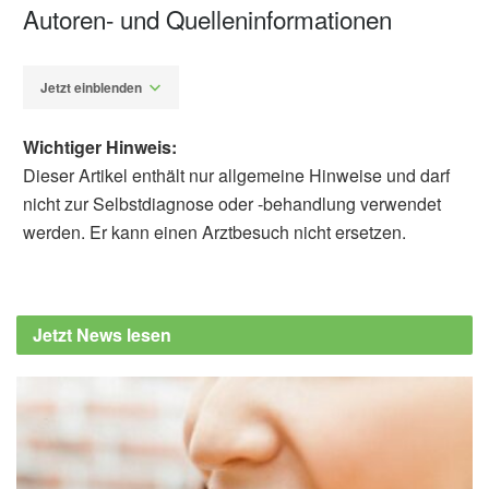
Autoren- und Quelleninformationen
Jetzt einblenden
Wichtiger Hinweis:
Dieser Artikel enthält nur allgemeine Hinweise und darf
nicht zur Selbstdiagnose oder -behandlung verwendet
werden. Er kann einen Arztbesuch nicht ersetzen.
Alexander Stindt
Nicola Marotta, Alessandro de Sire, Lorenzo
Lippi, Lucrezia Moggio, Anna Tasselli, et al.:
Jetzt News lesen
Impact of yoga asanas on flexion and
relaxation phenomenon in women with
chronic low back pain: Prophet model
prospective study; in: Journal of Orthopaedic
Research (veröffentlicht 21.02.2024),
Journal
of Orthopaedic Research