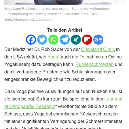
Yoga kann Rückenschmerzen und mit den Schmerzen verbundene
Einschränkung der Beweglichkeit deutlich reduzieren. (Bild:
JenkoAtaman/stock.adope.com)
Teile den Artikel
Der Mediziner Dr. Rob Saper von der
Cleveland Clinic
in
den USA erklärt, wie
Yoga
(auch die Teilnahme an Online-
Yogakursen) dazu beitragen kann,
Rückenschmerzen
und
damit verbundene Probleme wie Schlafstörungen oder
eingeschränkte Beweglichkeit zu reduzieren.
Dass Yoga positive Auswirkungen auf den Rücken hat, ist
vielfach belegt. So kam zum Beispiel eine in dem „
Journal
of Orthopaedic Research
“ veröffentlichte Studie zu dem
Schluss, dass Yoga bei chronischen Rückenschmerzen
mit einer signifikanten Verringerung der Schmerzintensität
und der Aktivitätseinschränkungen verbunden ist.