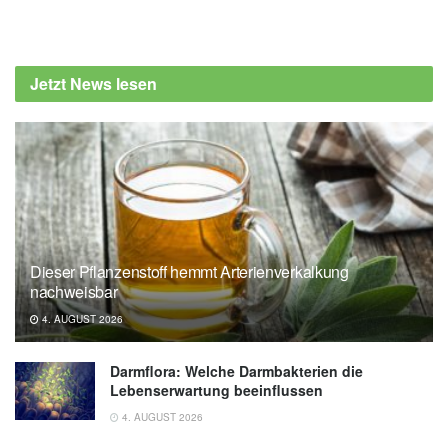
Alexander Stindt
Lucia Yi Du, Pramuk Keerthisinghe, Leah
Rolland, Yih Jian Sung, Hannah Darroch, et
Jetzt News lesen
al.: A light-regulated circadian timer
optimizes neutrophil bactericidal activity to
boost daytime immunity; in: Science
Immunology (veröffentlicht 23.05.2025),
Science Immunology
University of Auckland: Daytime boosts
immunity, scientists find (veröffentlicht
Dieser Pflanzenstoff hemmt Arterienverkalkung
23.05.2025),
University of Auckland
nachweisbar
4. AUGUST 2026
Darmflora: Welche Darmbakterien die
Lebenserwartung beeinflussen
4. AUGUST 2026