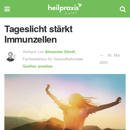
Tageslicht stärkt
Immunzellen
Verfasst von
Alexander Stindt,
30. Mai
Fachredakteur für Gesundheitsnews
2025
Quellen ansehen