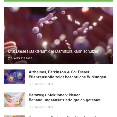
dependent food choices in humans; in eLife
(veröffentlicht 08.10.2019),
eLife
Cleveland Clinic: The Connection Between
Sleep and Hunger (veröffentlicht
23.03.2025),
Cleveland Clinic
MS: Dieses Bakterium der Darmflora kann schützen
5. AUGUST 2026
Alzheimer, Parkinson & Co: Dieser
Pflanzenstoffe zeigt beachtliche Wirkungen
5. AUGUST 2026
Harnwegsinfektionen: Neuer
Behandlungsansatz erfolgreich getestet
5. AUGUST 2026