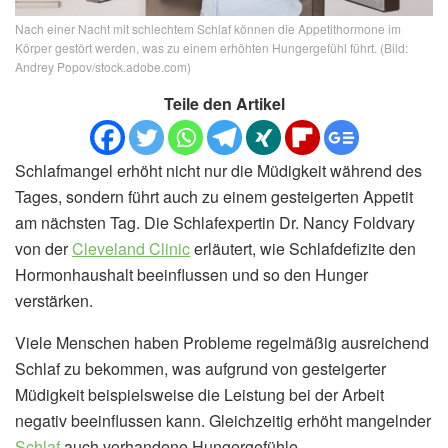
Nach einer Nacht mit schlechtem Schlaf können die Appetithormone im
Körper gestört werden, was zu einem erhöhten Hungergefühl führt. (Bild:
Andrey Popov/stock.adobe.com)
Teile den Artikel
Schlafmangel erhöht nicht nur die Müdigkeit während des
Tages, sondern führt auch zu einem gesteigerten Appetit
am nächsten Tag. Die Schlafexpertin Dr. Nancy Foldvary
von der
Cleveland Clinic
erläutert, wie Schlafdefizite den
Hormonhaushalt beeinflussen und so den Hunger
verstärken.
Viele Menschen haben Probleme regelmäßig ausreichend
Schlaf zu bekommen, was aufgrund von gesteigerter
Müdigkeit beispielsweise die Leistung bei der Arbeit
negativ beeinflussen kann. Gleichzeitig erhöht mangelnder
Schlaf
auch vorhandene Hungergefühle.