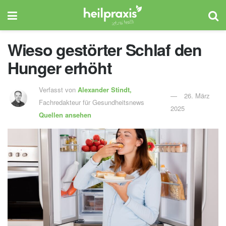
Wieso gestörter Schlaf den
Hunger erhöht
Verfasst von
Alexander Stindt,
26. März
Fachredakteur für Gesundheitsnews
2025
Quellen ansehen