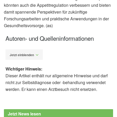
könnten auch die Appetitregulation verbessern und bieten
damit spannende Perspektiven für zukünftige
Forschungsarbeiten und praktische Anwendungen in der
Gesundheitsvorsorge. (as)
Autoren- und Quelleninformationen
Jetzt einblenden
Wichtiger Hinweis:
Dieser Artikel enthält nur allgemeine Hinweise und darf
nicht zur Selbstdiagnose oder -behandlung verwendet
werden. Er kann einen Arztbesuch nicht ersetzen.
Alexander Stindt
James D Howard, Rachel Reynolds, Phyllis
C Zee, Jay Gottfried, Thorsten Kahnt, et al.:
Jetzt News lesen
Olfactory connectivity mediates sleep-