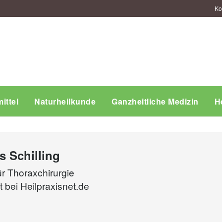
Ko
ittel
Naturheilkunde
Ganzheitliche Medizin
H
s Schilling
ür Thoraxchirurgie
t bei
Heilpraxisnet.de