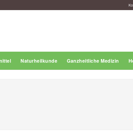
Ko
ittel
Naturheilkunde
Ganzheitliche Medizin
H