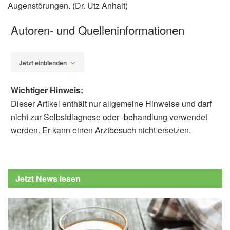
Augenstörungen. (Dr. Utz Anhalt)
Autoren- und Quelleninformationen
Jetzt einblenden
Wichtiger Hinweis:
Dieser Artikel enthält nur allgemeine Hinweise und darf
nicht zur Selbstdiagnose oder -behandlung verwendet
werden. Er kann einen Arztbesuch nicht ersetzen.
Dr. phil. Utz Anhalt
Barbara Schindewolf-
Lensch
Herbert Kaufmann; Wilfried de Decker:
Jetzt News lesen
Strabismus: 72 Tabellen, Georg Thieme
Verlag, 2004
Berufsverband der Augenärzte Deutschlands
e.V. (BVA): cms.augeninfo.de (Abruf: